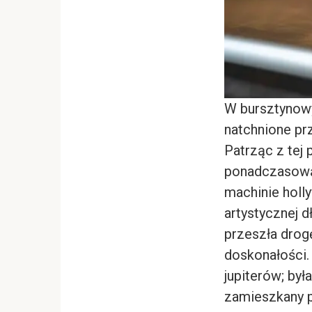
W bursztynowy
natchnione prz
Patrząc z tej 
ponadczasową 
machinie holl
artystycznej 
przeszła drogę
doskonałości.
jupiterów; był
zamieszkany p