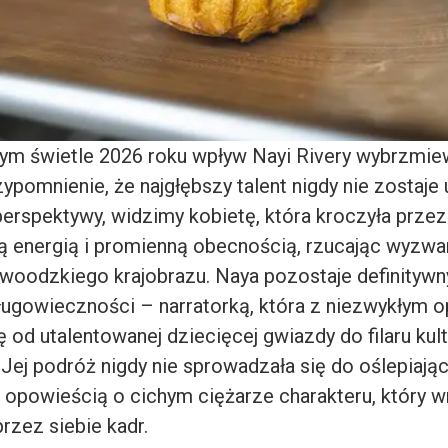
m świetle 2026 roku wpływ Nayi Rivery wybrzmie
ypomnienie, że najgłębszy talent nigdy nie zostaje 
perspektywy, widzimy kobietę, która kroczyła przez
energią i promienną obecnością, rzucając wyzwa
ywoodzkiego krajobrazu. Naya pozostaje definityw
długowieczności – narratorką, która z niezwykłym
 od utalentowanej dziecięcej gwiazdy do filaru kul
 Jej podróż nigdy nie sprowadzała się do oślepiają
a opowieścią o cichym ciężarze charakteru, który w
rzez siebie kadr.