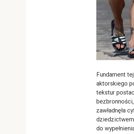
Fundament tej 
aktorskiego p
tekstur posta
bezbronności,
zawładnęła cy
dziedzictwem 
do wypełnienia