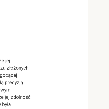
e jej
czu złożonych
zgocącej
ą precyzją
żywym
e jej zdolność
 była