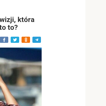
izji, która
to to?