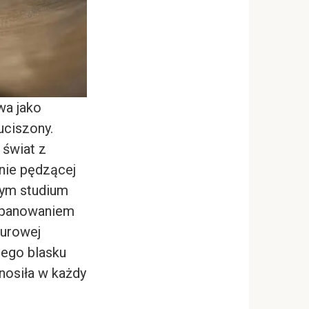
wa jako
uciszony.
 świat z
nie pędzącej
nym studium
 opanowaniem
turowej
cego blasku
nosiła w każdy