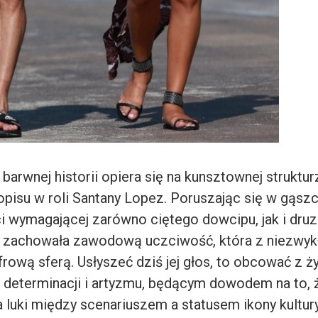
barwnej historii opiera się na kunsztownej strukturz
opisu w roli Santany Lopez. Poruszając się w gąsz
ci wymagającej zarówno ciętego dowcipu, jak i dru
 zachowała zawodową uczciwość, która z niezwykł
frową sferą. Usłyszeć dziś jej głos, to obcować z 
determinacji i artyzmu, będącym dowodem na to, ż
 luki między scenariuszem a statusem ikony kultury