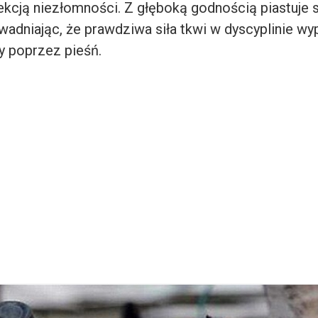
lekcją niezłomności. Z głęboką godnością piastuje 
owadniając, że prawdziwa siła tkwi w dyscyplinie w
y poprzez pieśń.