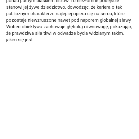
ponad pustym blaskiem filtrów. To niezłomne podejście
stanowi jej żywe dziedzictwo, dowodząc, że kariera o tak
publicznym charakterze najlepiej opiera się na sercu, które
pozostaje niewzruszone nawet pod naporem globalnej sławy.
Wobec obiektywu zachowuje głęboką równowagę, pokazując,
że prawdziwa siła tkwi w odwadze bycia widzianym takim,
jakim się jest.