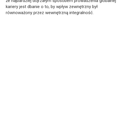
że najbardziej dojrzałym sposobem prowadzenia globalnej
kariery jest dbanie o to, by wpływ zewnętrzny był
równoważony przez wewnętrzną integralność.