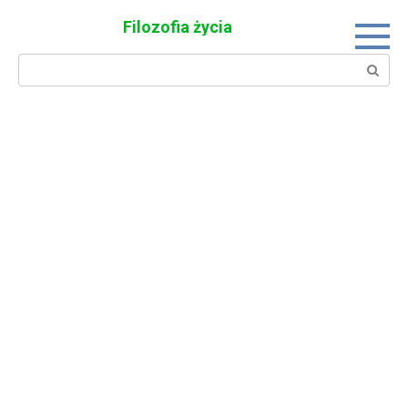
Skip
Filozofia życia
to
content
Search: