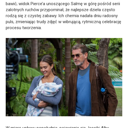
bawić; widok Pierce’a unoszącego Salmę w górę pośród serii
zalotnych ruchów przypominał, że najlepsze dzieła często
rodzą się z czystej zabawy. Ich chemia nadała dniu radosny
puls, zmieniając trudy zdjęć w wibrującą, rytmiczną celebrację
procesu tworzenia.
W miarę upływu popołudnia, pojawienie się Jessiki Alby