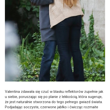
Valentina zdawała się czuć w blasku reflektorów zupełnie jak
u siebie, poruszając się po planie z lekkością, która sugeruje,
że jest naturalnie stworzona do tego pełnego gwiazd świata.
Podjadając soczyste, czerwone jabłko i ćwicząc rozmaite