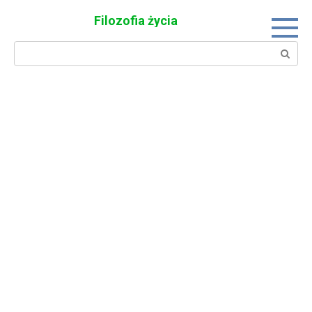
Skip
Filozofia życia
to
content
Search: