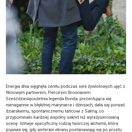
Energia dnia sięgnęła zenitu podczas serii żywiołowych ujęć z
filmowym partnerem, Pierce’em Brosnanem.
Sześćdziesięcioletnia legenda Bonda, prezentująca się
nienagannie w błękitnej marynarce i dżinsach, dała się porwać
dziarskiemu, spontanicznemu tańcowi z Salmą, co
przypominało bardziej wspólny sekret niż wyreżyserowaną
scenę. Istnieje specyficzny rodzaj twórczej alchemii, która
pojawia się, gdy weterani ekranu postanawiają się po prostu