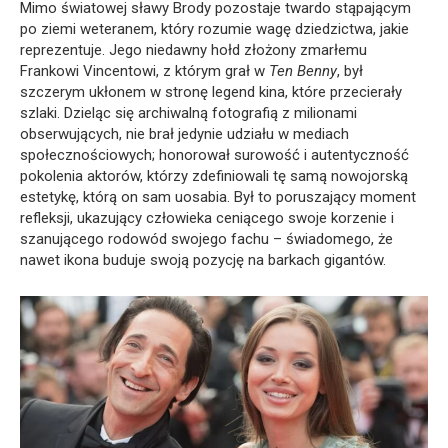
Mimo światowej sławy Brody pozostaje twardo stąpającym
po ziemi weteranem, który rozumie wagę dziedzictwa, jakie
reprezentuje. Jego niedawny hołd złożony zmarłemu
Frankowi Vincentowi, z którym grał w
Ten Benny
, był
szczerym ukłonem w stronę legend kina, które przecierały
szlaki. Dzieląc się archiwalną fotografią z milionami
obserwujących, nie brał jedynie udziału w mediach
społecznościowych; honorował surowość i autentyczność
pokolenia aktorów, którzy zdefiniowali tę samą nowojorską
estetykę, którą on sam uosabia. Był to poruszający moment
refleksji, ukazujący człowieka ceniącego swoje korzenie i
szanującego rodowód swojego fachu – świadomego, że
nawet ikona buduje swoją pozycję na barkach gigantów.