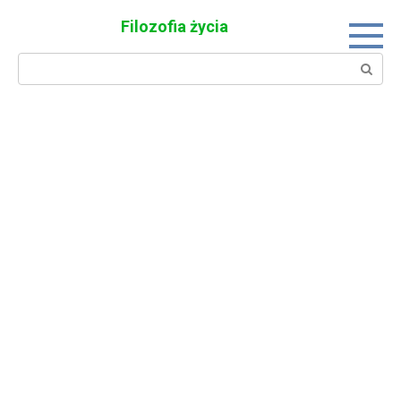
Skip
Filozofia życia
to
content
Search: