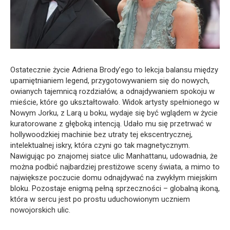
Ostatecznie życie Adriena Brody’ego to lekcja balansu między
upamiętnianiem legend, przygotowywaniem się do nowych,
owianych tajemnicą rozdziałów, a odnajdywaniem spokoju w
mieście, które go ukształtowało. Widok artysty spełnionego w
Nowym Jorku, z Larą u boku, wydaje się być wglądem w życie
kuratorowane z głęboką intencją. Udało mu się przetrwać w
hollywoodzkiej machinie bez utraty tej ekscentrycznej,
intelektualnej iskry, która czyni go tak magnetycznym.
Nawigując po znajomej siatce ulic Manhattanu, udowadnia, że
można podbić najbardziej prestiżowe sceny świata, a mimo to
największe poczucie domu odnajdywać na zwykłym miejskim
bloku. Pozostaje enigmą pełną sprzeczności – globalną ikoną,
która w sercu jest po prostu uduchowionym uczniem
nowojorskich ulic.