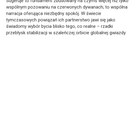
Sugeruje to fundament zbudowany na czymś więcej niż tylko
wspólnym pozowaniu na czerwonych dywanach; to wspólna
narracja oferująca niezbędny spokój. W świecie
tymczasowych powiązań ich partnerstwo jawi się jako
świadomy wybór bycia blisko tego, co realne – rzadki
przebłysk stabilizacji w szaleńczej orbicie globalnej gwiazdy.