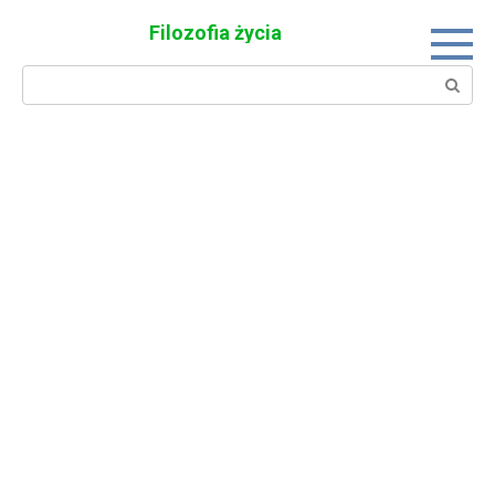
Skip
Filozofia życia
to
content
Search: