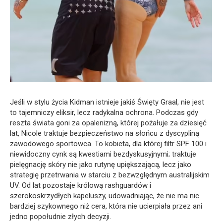
Jeśli w stylu życia Kidman istnieje jakiś Święty Graal, nie jest
to tajemniczy eliksir, lecz radykalna ochrona. Podczas gdy
reszta świata goni za opalenizną, której pożałuje za dziesięć
lat, Nicole traktuje bezpieczeństwo na słońcu z dyscypliną
zawodowego sportowca. To kobieta, dla której filtr SPF 100 i
niewidoczny cynk są kwestiami bezdyskusyjnymi; traktuje
pielęgnację skóry nie jako rutynę upiększającą, lecz jako
strategię przetrwania w starciu z bezwzględnym australijskim
UV. Od lat pozostaje królową rashguardów i
szerokoskrzydłych kapeluszy, udowadniając, że nie ma nic
bardziej szykownego niż cera, która nie ucierpiała przez ani
jedno popołudnie złych decyzji.