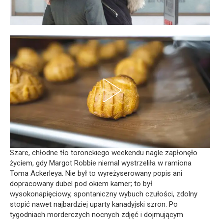
Szare, chłodne tło toronckiego weekendu nagle zapłonęło
życiem, gdy Margot Robbie niemal wystrzeliła w ramiona
Toma Ackerleya. Nie był to wyreżyserowany popis ani
dopracowany dubel pod okiem kamer; to był
wysokonapięciowy, spontaniczny wybuch czułości, zdolny
stopić nawet najbardziej uparty kanadyjski szron. Po
tygodniach morderczych nocnych zdjęć i dojmującym