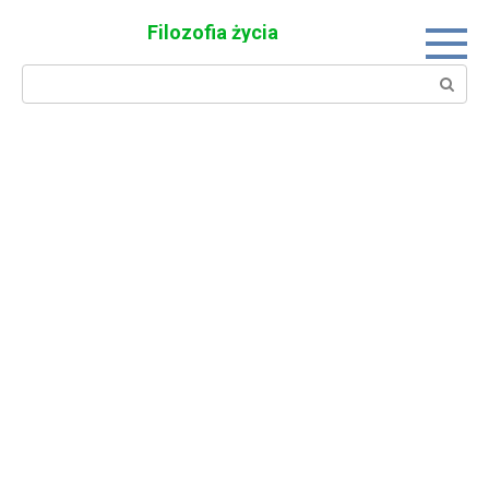
Skip
Filozofia życia
to
content
Search: