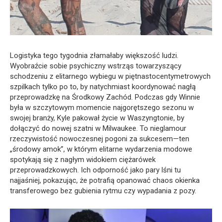
Logistyka tego tygodnia złamałaby większość ludzi.
Wyobraźcie sobie psychiczny wstrząs towarzyszący
schodzeniu z elitarnego wybiegu w piętnastocentymetrowych
szpilkach tylko po to, by natychmiast koordynować nagłą
przeprowadzkę na Środkowy Zachód. Podczas gdy Winnie
była w szczytowym momencie najgorętszego sezonu w
swojej branży, Kyle pakował życie w Waszyngtonie, by
dołączyć do nowej szatni w Milwaukee. To nieglamour
rzeczywistość nowoczesnej pogoni za sukcesem—ten
„środowy amok”, w którym elitarne wydarzenia modowe
spotykają się z nagłym widokiem ciężarówek
przeprowadzkowych. Ich odporność jako pary lśni tu
najjaśniej, pokazując, że potrafią opanować chaos okienka
transferowego bez gubienia rytmu czy wypadania z pozy.