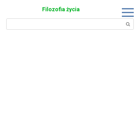
Skip
Filozofia życia
to
content
Search: