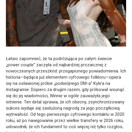
Łatwo zapomnieć, że ta podróżująca po całym świecie
„power couple” zaczęła od najbardziej prozaicznej z
nowoczesnych przeszkód: przegapionego powiadomienia. Ich
historia—będąca już elementem cyfrowego folkloru—opiera
się na osławionej próbie „podwójnego DM-a” Kyle’a na
Instagramie. Dopiero za drugim razem, gdy próbował wsunąć
się do jej wiadomości, Winnie w ogóle zauważyła jego
istnienie. Ten detal sprawia, że ich obecny, zsynchronizowany
sukces wydaje się zasłużoną nagrodą za jego początkową
wytrwałość. Od tego pierwszego cyfrowego kontaktu w 2020
roku, aż po nawigowanie przez wielkie transfery w 2026 roku,
udowodnili, że ich fundament to coś więcej niż tylko rozgłos;