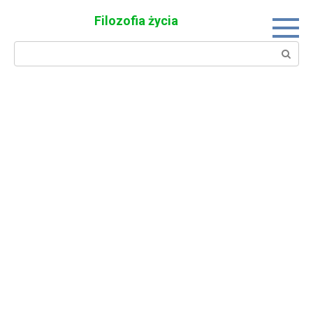
Skip
Filozofia życia
to
content
Search: