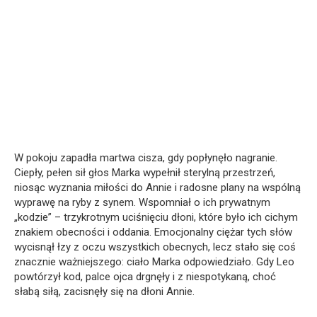
W pokoju zapadła martwa cisza, gdy popłynęło nagranie.
Ciepły, pełen sił głos Marka wypełnił sterylną przestrzeń,
niosąc wyznania miłości do Annie i radosne plany na wspólną
wyprawę na ryby z synem. Wspomniał o ich prywatnym
„kodzie” – trzykrotnym uciśnięciu dłoni, które było ich cichym
znakiem obecności i oddania. Emocjonalny ciężar tych słów
wycisnął łzy z oczu wszystkich obecnych, lecz stało się coś
znacznie ważniejszego: ciało Marka odpowiedziało. Gdy Leo
powtórzył kod, palce ojca drgnęły i z niespotykaną, choć
słabą siłą, zacisnęły się na dłoni Annie.