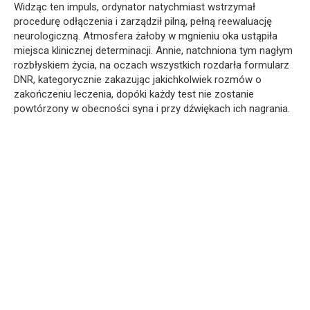
Widząc ten impuls, ordynator natychmiast wstrzymał
procedurę odłączenia i zarządził pilną, pełną reewaluację
neurologiczną. Atmosfera żałoby w mgnieniu oka ustąpiła
miejsca klinicznej determinacji. Annie, natchniona tym nagłym
rozbłyskiem życia, na oczach wszystkich rozdarła formularz
DNR, kategorycznie zakazując jakichkolwiek rozmów o
zakończeniu leczenia, dopóki każdy test nie zostanie
powtórzony w obecności syna i przy dźwiękach ich nagrania.