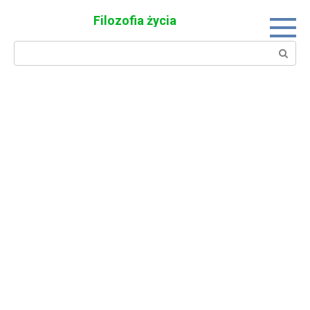
Skip
Filozofia życia
to
content
Search: