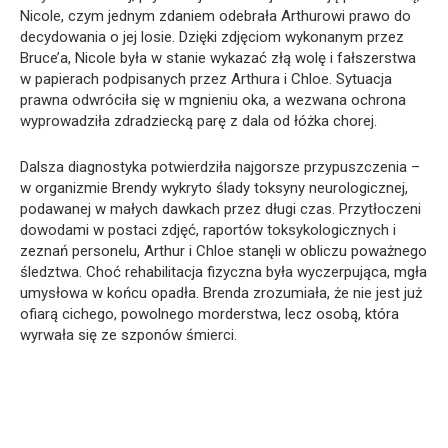
Nicole, czym jednym zdaniem odebrała Arthurowi prawo do
decydowania o jej losie. Dzięki zdjęciom wykonanym przez
Bruce’a, Nicole była w stanie wykazać złą wolę i fałszerstwa
w papierach podpisanych przez Arthura i Chloe. Sytuacja
prawna odwróciła się w mgnieniu oka, a wezwana ochrona
wyprowadziła zdradziecką parę z dala od łóżka chorej.
Dalsza diagnostyka potwierdziła najgorsze przypuszczenia –
w organizmie Brendy wykryto ślady toksyny neurologicznej,
podawanej w małych dawkach przez długi czas. Przytłoczeni
dowodami w postaci zdjęć, raportów toksykologicznych i
zeznań personelu, Arthur i Chloe stanęli w obliczu poważnego
śledztwa. Choć rehabilitacja fizyczna była wyczerpująca, mgła
umysłowa w końcu opadła. Brenda zrozumiała, że nie jest już
ofiarą cichego, powolnego morderstwa, lecz osobą, która
wyrwała się ze szponów śmierci.