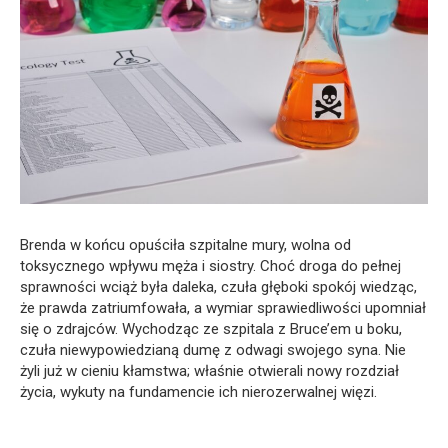
Brenda w końcu opuściła szpitalne mury, wolna od
toksycznego wpływu męża i siostry. Choć droga do pełnej
sprawności wciąż była daleka, czuła głęboki spokój wiedząc,
że prawda zatriumfowała, a wymiar sprawiedliwości upomniał
się o zdrajców. Wychodząc ze szpitala z Bruce’em u boku,
czuła niewypowiedzianą dumę z odwagi swojego syna. Nie
żyli już w cieniu kłamstwa; właśnie otwierali nowy rozdział
życia, wykuty na fundamencie ich nierozerwalnej więzi.