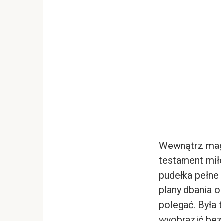
Wewnątrz maga
testament miło
pudełka pełne
plany dbania o
polegać. Była 
wyobrazić bez