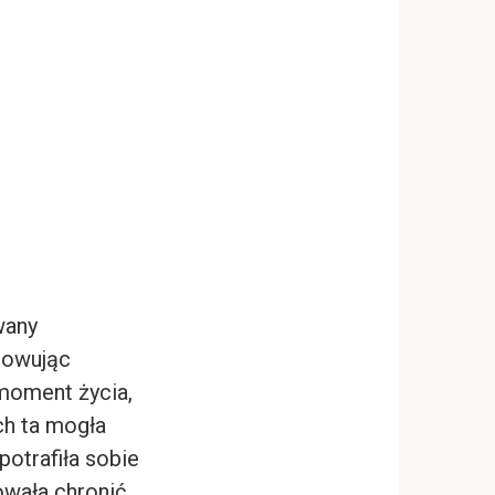
wany
otowując
moment życia,
ch ta mogła
potrafiła sobie
owała chronić