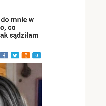
ł do mnie w
o, co
jak sądziłam