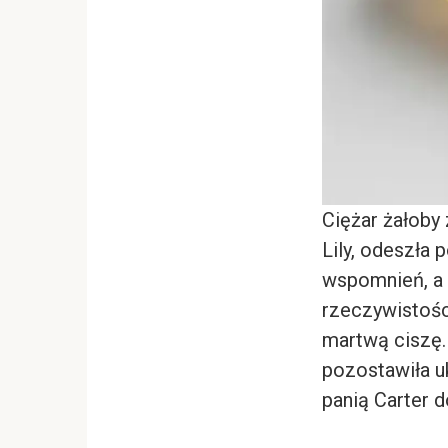
Ciężar żałoby 
Lily, odeszła
wspomnień, a 
rzeczywistości
martwą ciszę.
pozostawiła uk
panią Carter d