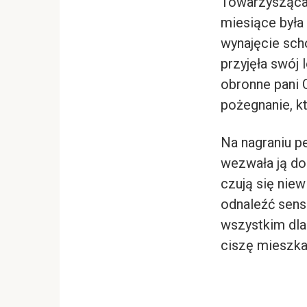
Towarzysząca j
miesiące była
wynajęcie sch
przyjęła swój 
obronne pani 
pożegnanie, k
Na nagraniu pe
wezwała ją do
czują się nie
odnaleźć sens 
wszystkim dla
ciszę mieszkan