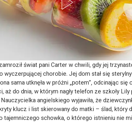
zamroził świat pani Carter w chwili, gdy jej trzynast
 po wyczerpującej chorobie. Jej dom stał się stery
ona sama utknęła w próżni „potem”, odcinając się 
, aż do dnia, w którym nagły telefon ze szkoły Lily
 Nauczycielka angielskiego wyjawiła, że dziewczyn
ryty klucz i list skierowany do matki – ślad, który
o tajemniczego schowka, o którego istnieniu nie mi