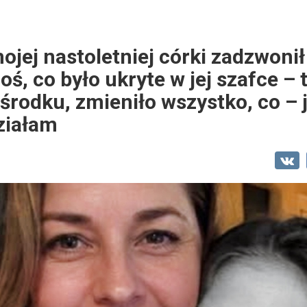
ojej nastoletniej córki zadzwoni
ś, co było ukryte w jej szafce – t
środku, zmieniło wszystko, co – 
działam