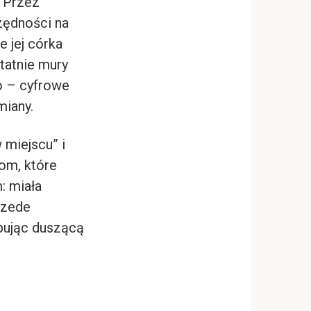
. Przez
zędności na
 jej córka
statnie mury
o – cyfrowe
miany.
 miejscu” i
om, które
: miała
przede
ępując duszącą