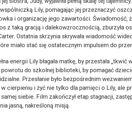
ej siostra, Judy, wyjawiła pełną skalę tej tajemnicy
 wspólniczką Lily, pomagając jej przeznaczyć oszc
owka i organizację jego zawartości. Świadomość, że
los z taką gracją i dalekowzrocznością, zburzyła o
Carter. Ostatnia skrzynia skrywała wiadomość wide
tóre miało stać się ostatecznym impulsem do prze
łna energii Lily błagała matkę, by przestała „tkwić w
 powrotu do szkolnej biblioteki, by pomagać dzieci
widzialne. Przesłanie było bezpośrednim wezwaniem
w cierpieniu i żyć nie tylko dla pamięci o Lily, ale 
 samej siebie. Film zakończył etap stagnacji, zast
ia jasną, nakreśloną misją.