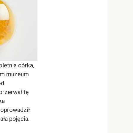
oletnia córka,
lnym muzeum
od
 przerwał tę
ka
 doprowadził
ała pojęcia.