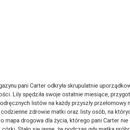
zynu pani Carter odkryła skrupulatnie uporządko
ści. Lily spędziła swoje ostatnie miesiące, przyg
 odręcznych listów na każdy przyszły przełomowy 
 codzienne zdrowie matki oraz listy osób, na który
to mapa drogowa dla życia, którego pani Carter nie 
 córki. Stało się jasne, że podczas gdy matka prób