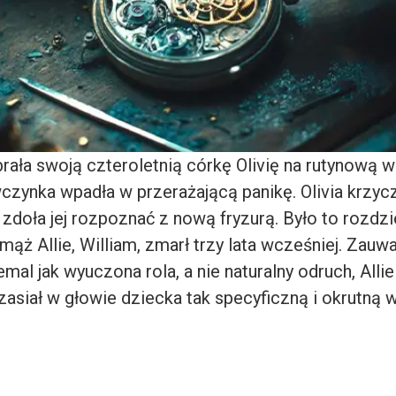
brała swoją czteroletnią córkę Olivię na rutynową w
wczynka wpadła w przerażającą panikę. Olivia krzycz
e zdoła jej rozpoznać z nową fryzurą. Było to rozdz
ąż Allie, William, zmarł trzy lata wcześniej. Zauw
emal jak wyuczona rola, a nie naturalny odruch, Alli
zasiał w głowie dziecka tak specyficzną i okrutną w