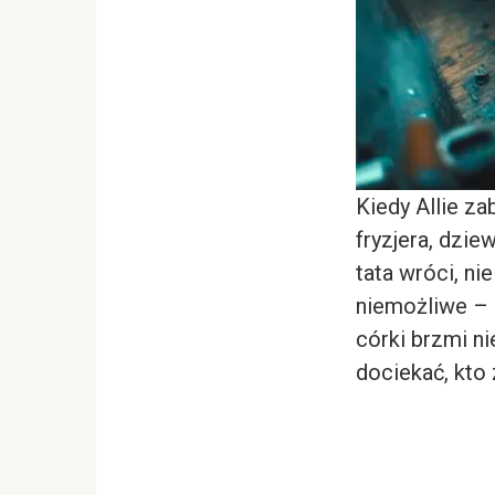
Kiedy Allie za
fryzjera, dzie
tata wróci, ni
niemożliwe – m
córki brzmi ni
dociekać, kto 