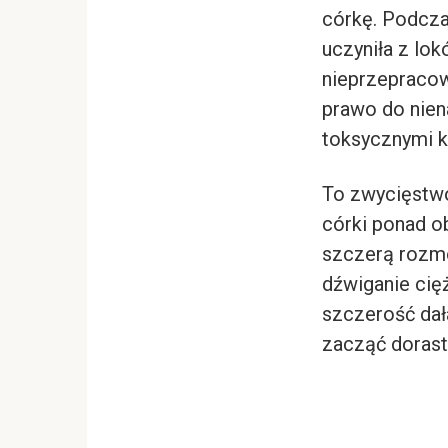
córkę. Podczas
uczyniła z lok
nieprzepracowa
prawo do nien
toksycznymi 
To zwycięstwo
córki ponad ob
szczerą rozmow
dźwiganie cięż
szczerość dał
zacząć dorast