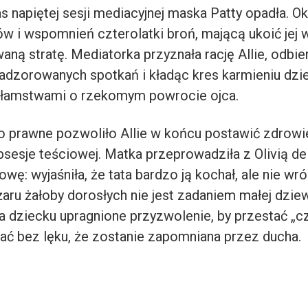
 napiętej sesji mediacyjnej maska Patty opadła. Ok
ów i wspomnień czterolatki broń, mającą ukoić jej 
ną stratę. Mediatorka przyznała rację Allie, odbie
adzorowanych spotkań i kładąc kres karmieniu dzi
kłamstwami o rzekomym powrocie ojca.
 prawne pozwoliło Allie w końcu postawić zdrow
sesje teściowej. Matka przeprowadziła z Olivią del
ę: wyjaśniła, że tata bardzo ją kochał, ale nie wróc
aru żałoby dorosłych nie jest zadaniem małej dzie
a dziecku upragnione przyzwolenie, by przestać „cz
ać bez lęku, że zostanie zapomniana przez ducha.