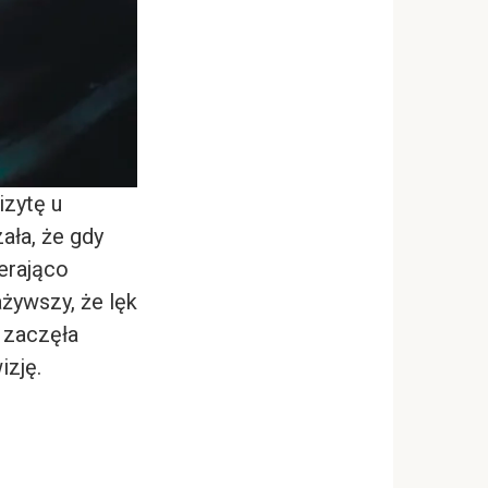
izytę u
ała, że gdy
ierająco
ażywszy, że lęk
e zaczęła
izję.