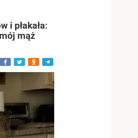
w i płakała:
a mój mąż