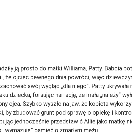
ziły ją prosto do matki Williama, Patty. Babcia po
ii, że ojciec pewnego dnia powróci, więc dziewczy
zachować swój wygląd „dla niego”. Patty ukrywała n
aku dziecka, forsując narrację, że mała „należy” wy
ony ojca. Szybko wyszło na jaw, że kobieta wykorz
i, by zbudować grunt pod sprawę o opiekę i kontro
ując jednocześnie przedstawić Allie jako matkę ni
o „wymazuje” pamięć o zmarłym mężu.