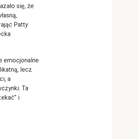
azało się, że
własną,
rając Patty
ecka
ie emocjonalne
ikatną, lecz
i, a
wczynki. Ta
ekać” i