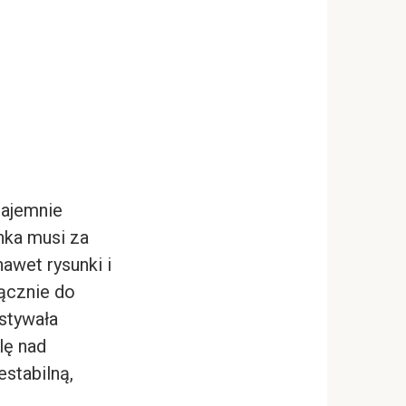
tajemnie
nka musi za
awet rysunki i
łącznie do
ystywała
lę nad
estabilną,