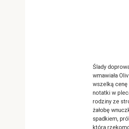
Ślady doprowad
wmawiała Oliv
wszelką cenę 
notatki w plec
rodziny ze str
żałobę wnuczk
spadkiem, prób
która rzekom