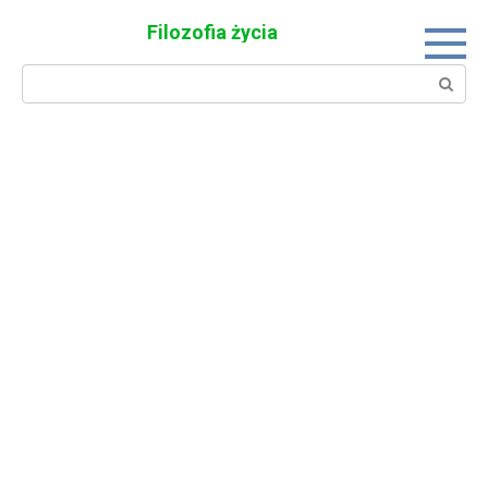
Skip
Filozofia życia
to
content
Search: