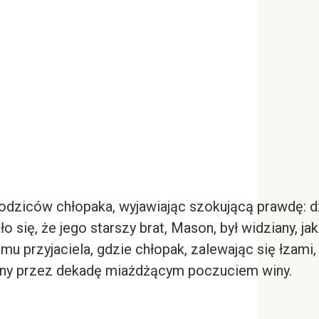
odziców chłopaka, wyjawiając szokującą prawdę: dz
się, że jego starszy brat, Mason, był widziany, j
u przyjaciela, gdzie chłopak, zalewając się łzami,
siony przez dekadę miażdżącym poczuciem winy.