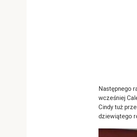
Następnego ra
wcześniej Cal
Cindy tuż prze
dziewiątego r