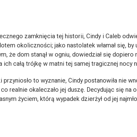
cznego zamknięcia tej historii, Cindy i Caleb odw
otem okoliczności; jako nastolatek włamał się, by
ym, że dom stanął w ogniu, dowiedział się dopiero n
a ich całą trójkę w matni tej samej tragicznej nocy n
i przyniosło to wyznanie, Cindy postanowiła nie wno
 co realnie okaleczało jej duszę. Decydując się na 
asnym życiem, którą wypadek dzierżył od jej najmło