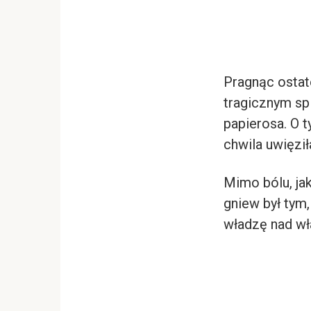
Pragnąc ostate
tragicznym spl
papierosa. O t
chwila uwięził
Mimo bólu, jak
gniew był tym,
władzę nad wł