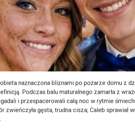
kobieta naznaczona bliznami po pożarze domu z dzie
 definicją. Podczas balu maturalnego zamarła z wraż
egadali i przespacerowali całą noc w rytmie śmiech
r zwieńczyła gęsta, trudna cisza; Caleb sprawiał w
.