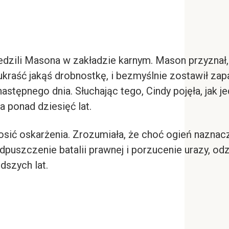
iedzili Masona w zakładzie karnym. Mason przyznał,
 ukraść jakąś drobnostkę, i bezmyślnie zostawił za
astępnego dnia. Słuchając tego, Cindy pojęła, jak 
a ponad dziesięć lat.
sić oskarżenia. Zrozumiała, że choć ogień naznaczył
odpuszczenie batalii prawnej i porzucenie urazy, o
dszych lat.