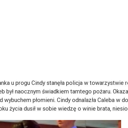
nka u progu Cindy stanęła policja w towarzystwie r
eb był naocznym świadkiem tamtego pożaru. Okazało 
d wybuchem płomieni. Cindy odnalazła Caleba w dom
oku życia dusił w sobie wiedzę o winie brata, nie