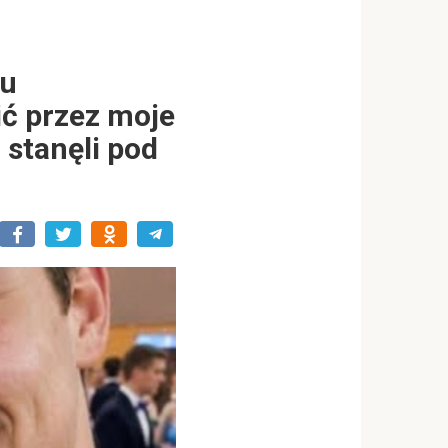
lu
ić przez moje
 stanęli pod