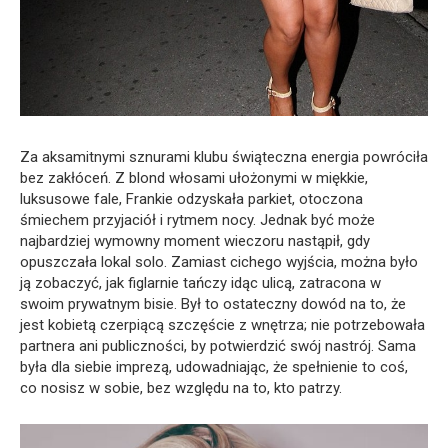
Za aksamitnymi sznurami klubu świąteczna energia powróciła
bez zakłóceń. Z blond włosami ułożonymi w miękkie,
luksusowe fale, Frankie odzyskała parkiet, otoczona
śmiechem przyjaciół i rytmem nocy. Jednak być może
najbardziej wymowny moment wieczoru nastąpił, gdy
opuszczała lokal solo. Zamiast cichego wyjścia, można było
ją zobaczyć, jak figlarnie tańczy idąc ulicą, zatracona w
swoim prywatnym bisie. Był to ostateczny dowód na to, że
jest kobietą czerpiącą szczęście z wnętrza; nie potrzebowała
partnera ani publiczności, by potwierdzić swój nastrój. Sama
była dla siebie imprezą, udowadniając, że spełnienie to coś,
co nosisz w sobie, bez względu na to, kto patrzy.