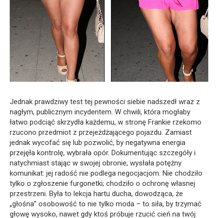
Jednak prawdziwy test tej pewności siebie nadszedł wraz z
nagłym, publicznym incydentem. W chwili, która mogłaby
łatwo podciąć skrzydła każdemu, w stronę Frankie rzekomo
rzucono przedmiot z przejeżdżającego pojazdu. Zamiast
jednak wycofać się lub pozwolić, by negatywna energia
przejęła kontrolę, wybrała opór. Dokumentując szczegóły i
natychmiast stając w swojej obronie, wysłała potężny
komunikat: jej radość nie podlega negocjacjom. Nie chodziło
tylko o zgłoszenie furgonetki; chodziło o ochronę własnej
przestrzeni. Była to lekcja hartu ducha, dowodząca, że
„głośna” osobowość to nie tylko moda – to siła, by trzymać
głowę wysoko, nawet gdy ktoś próbuje rzucić cień na twój