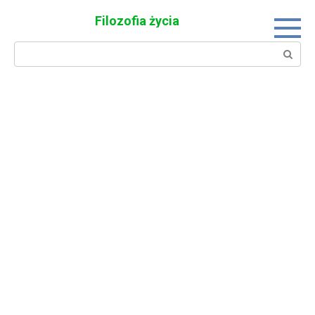
Skip
Filozofia życia
to
content
Search: