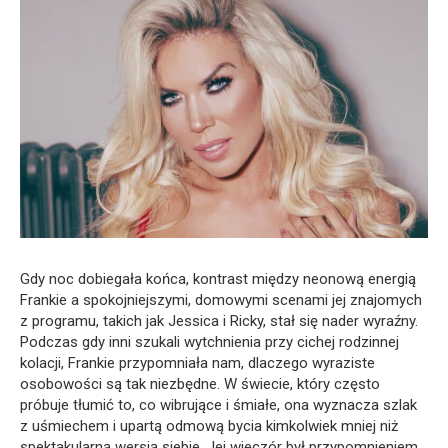
Gdy noc dobiegała końca, kontrast między neonową energią
Frankie a spokojniejszymi, domowymi scenami jej znajomych
z programu, takich jak Jessica i Ricky, stał się nader wyraźny.
Podczas gdy inni szukali wytchnienia przy cichej rodzinnej
kolacji, Frankie przypomniała nam, dlaczego wyraziste
osobowości są tak niezbędne. W świecie, który często
próbuje tłumić to, co wibrujące i śmiałe, ona wyznacza szlak
z uśmiechem i upartą odmową bycia kimkolwiek mniej niż
spektakularną wersją siebie. Jej wieczór był przypomnieniem,