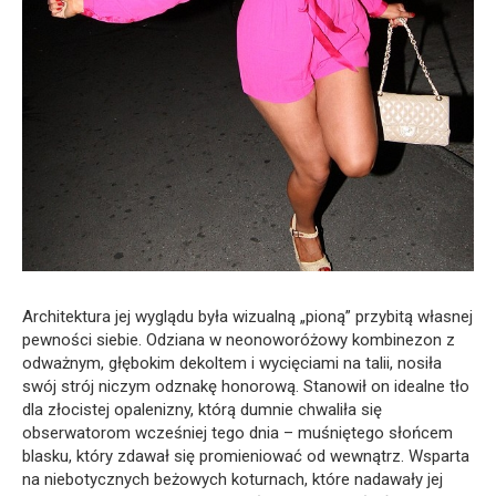
Architektura jej wyglądu była wizualną „pioną” przybitą własnej
pewności siebie. Odziana w neonoworóżowy kombinezon z
odważnym, głębokim dekoltem i wycięciami na talii, nosiła
swój strój niczym odznakę honorową. Stanowił on idealne tło
dla złocistej opalenizny, którą dumnie chwaliła się
obserwatorom wcześniej tego dnia – muśniętego słońcem
blasku, który zdawał się promieniować od wewnątrz. Wsparta
na niebotycznych beżowych koturnach, które nadawały jej