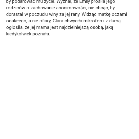
by podarować mu życie. Wyznał, że Emily prosiła jego
rodziców o zachowanie anonimowości, nie chcąc, by
dorastał w poczuciu winy za jej rany. Widząc matkę oczami
ocalałego, a nie ofiary, Clara chwyciła mikrofon i z dumą
ogłosiła, że jej mama jest najdzielniejszą osobą, jaką
kiedykolwiek poznała.