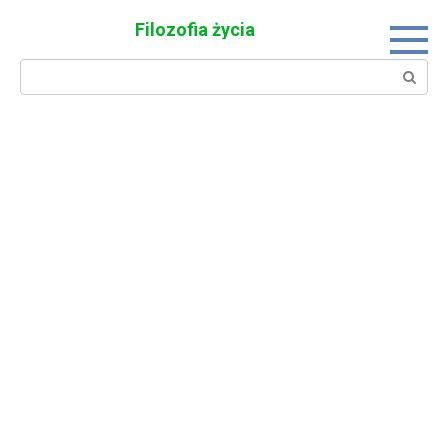
Skip
Filozofia życia
to
content
Search: