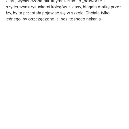
Clara, wycieńczona okrutnymi żartami o „potworze” i
szyderczymi rysunkami kolegów z klasy, błagała matkę przez
łzy, by ta przestała pojawiać się w szkole. Chciała tylko
jednego: by oszczędzono jej bezlitosnego nękania.