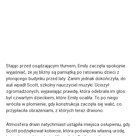
Stając przed osądzającym tłumem, Emily zaczęła spokojnie
wyjaśniać, że jej blizny są pamiątką po ratowaniu dzieci z
płonącego budynku przed laty. Zanim jednak dokończyła, do
auli wpadł Scott, szkolny nauczyciel muzyki. Uciszył
zgromadzonych, wyjawiając prawdę, która odebrała im głos:
był czwartym dzieckiem, które Emily ocaliła. To po niego
wróciła w płomienie, gdy konstrukcja zaczęła się walić, co
przypłaciła obrażeniami, z których teraz drwiono.
Atmosfera drwin natychmiast ustąpiła miejsca osłupieniu, gdy
Scott podziękował kobiecie, która poświęciła własną urodę,