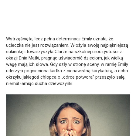
Wstrząśnięta, lecz pełna determinacji Emily uznała, że
ucieczka nie jest rozwiązaniem. Włożyła swoją najpiękniejszą
sukienkę i towarzyszyła Clarze na szkolnej uroczystości z
okazji Dnia Matki, pragnąc uświadomić dzieciom, jak wielką
wagę mają ich słowa. Gdy szły w stronę sceny, w ramię Emily
uderzyła pognieciona kartka z nienawistną karykaturą, a echo
okrzyku jakiegoś chłopca o „córce potwora” przeszyło salę,
niemal łamiąc ducha dziewczynki.