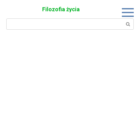
Skip
Filozofia życia
to
content
Search: