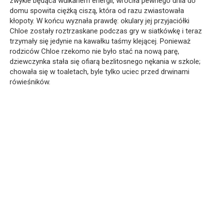
zwykle będąca wulkanem energii, wróciła pewnego dnia do
domu spowita ciężką ciszą, która od razu zwiastowała
kłopoty. W końcu wyznała prawdę: okulary jej przyjaciółki
Chloe zostały roztrzaskane podczas gry w siatkówkę i teraz
trzymały się jedynie na kawałku taśmy klejącej. Ponieważ
rodziców Chloe rzekomo nie było stać na nową parę,
dziewczynka stała się ofiarą bezlitosnego nękania w szkole;
chowała się w toaletach, byle tylko uciec przed drwinami
rówieśników.