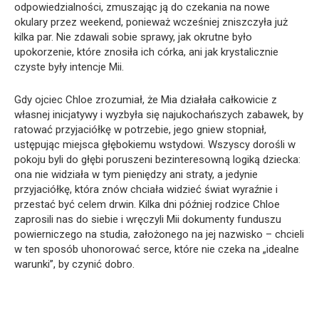
odpowiedzialności, zmuszając ją do czekania na nowe
okulary przez weekend, ponieważ wcześniej zniszczyła już
kilka par. Nie zdawali sobie sprawy, jak okrutne było
upokorzenie, które znosiła ich córka, ani jak krystalicznie
czyste były intencje Mii.
Gdy ojciec Chloe zrozumiał, że Mia działała całkowicie z
własnej inicjatywy i wyzbyła się najukochańszych zabawek, by
ratować przyjaciółkę w potrzebie, jego gniew stopniał,
ustępując miejsca głębokiemu wstydowi. Wszyscy dorośli w
pokoju byli do głębi poruszeni bezinteresowną logiką dziecka:
ona nie widziała w tym pieniędzy ani straty, a jedynie
przyjaciółkę, która znów chciała widzieć świat wyraźnie i
przestać być celem drwin. Kilka dni później rodzice Chloe
zaprosili nas do siebie i wręczyli Mii dokumenty funduszu
powierniczego na studia, założonego na jej nazwisko – chcieli
w ten sposób uhonorować serce, które nie czeka na „idealne
warunki”, by czynić dobro.