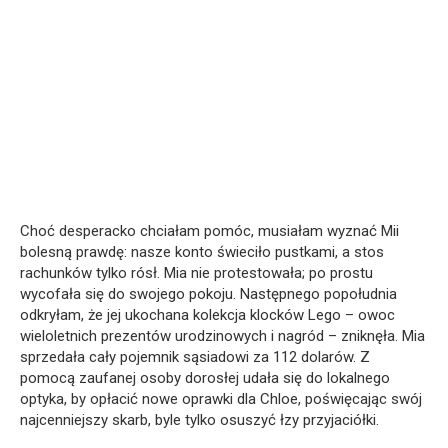
Choć desperacko chciałam pomóc, musiałam wyznać Mii
bolesną prawdę: nasze konto świeciło pustkami, a stos
rachunków tylko rósł. Mia nie protestowała; po prostu
wycofała się do swojego pokoju. Następnego popołudnia
odkryłam, że jej ukochana kolekcja klocków Lego – owoc
wieloletnich prezentów urodzinowych i nagród – zniknęła. Mia
sprzedała cały pojemnik sąsiadowi za 112 dolarów. Z
pomocą zaufanej osoby dorosłej udała się do lokalnego
optyka, by opłacić nowe oprawki dla Chloe, poświęcając swój
najcenniejszy skarb, byle tylko osuszyć łzy przyjaciółki.