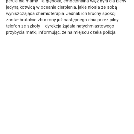
peruki dla mamy. Ta głęboka, emocjonalna więź była dla Eleny
jedyną kotwicą w oceanie cierpienia, jakie niosła ze sobą
wyniszczająca chemioterapia. Jednak ich kruchy spokój
został brutalnie zburzony już następnego dnia przez pilny
telefon ze szkoły – dyrekcja żądała natychmiastowego
przybycia matki, informując, że na miejscu czeka policja.