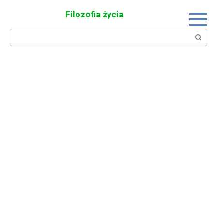
Skip
Filozofia życia
to
content
Search: