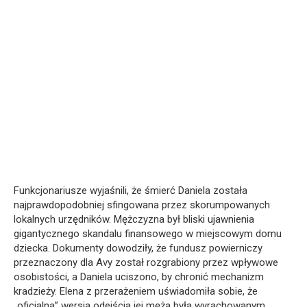
Funkcjonariusze wyjaśnili, że śmierć Daniela została
najprawdopodobniej sfingowana przez skorumpowanych
lokalnych urzędników. Mężczyzna był bliski ujawnienia
gigantycznego skandalu finansowego w miejscowym domu
dziecka. Dokumenty dowodziły, że fundusz powierniczy
przeznaczony dla Avy został rozgrabiony przez wpływowe
osobistości, a Daniela uciszono, by chronić mechanizm
kradzieży. Elena z przerażeniem uświadomiła sobie, że
„oficjalna” wersja odejścia jej męża była wyrachowanym