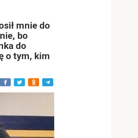
osił mnie do
nie, bo
nka do
ę o tym, kim