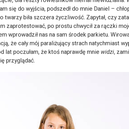
łam się do wyjścia, podszedł do mnie Daniel – chło
go twarzy biła szczera życzliwość. Zapytał, czy za
m zaprotestować, po prostu chwycił za rączki mo
m wprowadził nas na sam środek parkietu. Wirowa
acją, że cały mój paraliżujący strach natychmiast w
od lat poczułam, że ktoś naprawdę mnie
widzi
, zami
ię przyglądać.