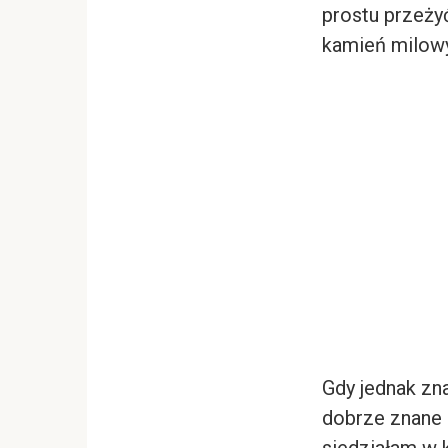
prostu przeży
kamień milow
Gdy jednak zn
dobrze znane p
siedziałam w k