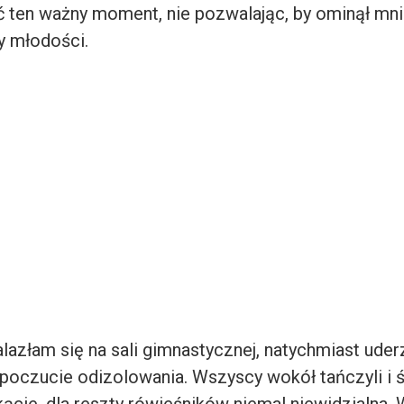
ć ten ważny moment, nie pozwalając, by ominął mni
y młodości.
alazłam się na sali gimnastycznej, natychmiast ude
oczucie odizolowania. Wszyscy wokół tańczyli i śmi
ącie, dla reszty rówieśników niemal niewidzialna. W