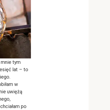
a mnie tym
ięć lat – to
iego.
robiłam w
 nie uwiężą
nego,
 chciałam po