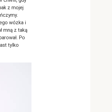
pak z mojej
tańczymy.
jego wózka i
ł mną z taką
yparował. Po
ast tylko