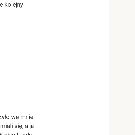
e kolejny
rzyło we mnie
ali się, a ja
 chwili, gdy