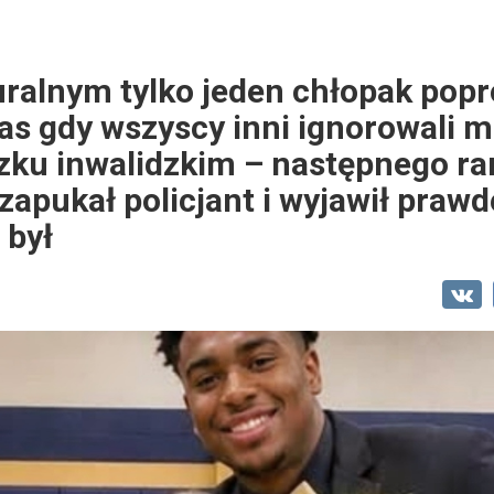
ralnym tylko jeden chłopak popr
as gdy wszyscy inni ignorowali m
zku inwalidzkim – następnego ra
zapukał policjant i wyjawił prawd
 był