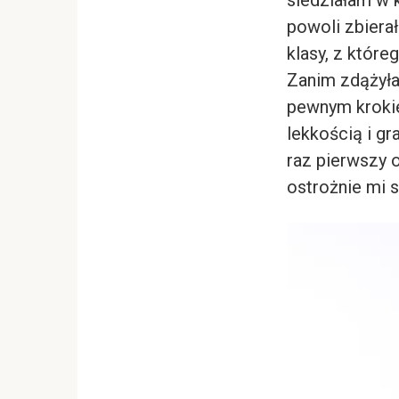
powoli zbiera
klasy, z które
Zanim zdążyła
pewnym krokie
lekkością i gr
raz pierwszy 
ostrożnie mi s