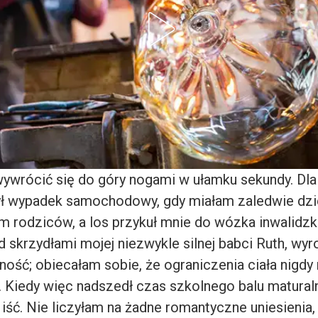
 wywrócić się do góry nogami w ułamku sekundy. Dl
 wypadek samochodowy, gdy miałam zaledwie dzies
am rodziców, a los przykuł mnie do wózka inwalidzk
 skrzydłami mojej niezwykle silnej babci Ruth, wy
ość; obiecałam sobie, że ograniczenia ciała nigdy
 Kiedy więc nadszedł czas szkolnego balu matural
iść. Nie liczyłam na żadne romantyczne uniesienia,