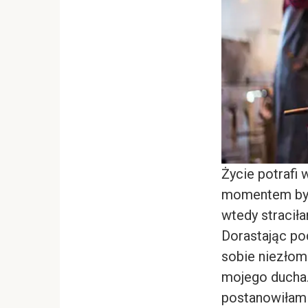
Życie potrafi
momentem był
wtedy stracił
Dorastając pod
sobie niezłomn
mojego ducha.
postanowiłam 