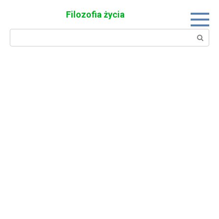
Skip
Filozofia życia
to
content
Search: