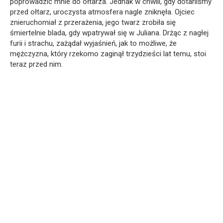
poprowadzić mnie do ołtarza. Jednak w chwili, gdy dotarliśmy
przed ołtarz, uroczysta atmosfera nagle zniknęła. Ojciec
znieruchomiał z przerażenia, jego twarz zrobiła się
śmiertelnie blada, gdy wpatrywał się w Juliana. Drżąc z nagłej
furii i strachu, zażądał wyjaśnień, jak to możliwe, że
mężczyzna, który rzekomo zaginął trzydzieści lat temu, stoi
teraz przed nim.