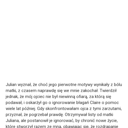
Julian wyznał, że choć jego pierwotne motywy wynikały z bólu
matki, z czasem naprawdę się we mnie zakochał. Twierdził
jednak, że mój ojciec nie był niewinną ofiarą, za którą się
podawał, i oskarżył go o ignorowanie błagań Claire o pomoc
wiele lat później. Gdy skonfrontowałam ojca z tymi zarzutami,
przyznał, że pogrzebał prawdę. Otrzymywał listy od matki
Juliana, ale postanowił je ignorować, by chronić nowe życie,
które stworzył razem ze mną, obawiając się, że rozdrapanie