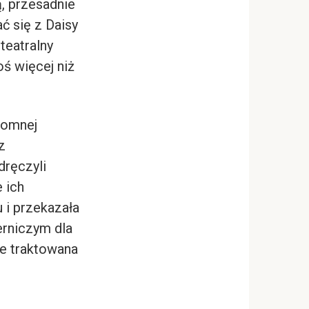
ą, przesadnie
ć się z Daisy
teatralny
oś więcej niż
romnej
z
 dręczyli
e ich
 i przekazała
erniczym dla
ie traktowana