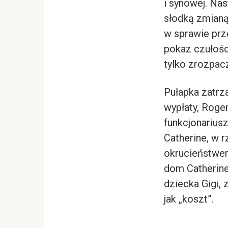
i synowej. Nas
słodką zmianą 
w sprawie prze
pokaz czułości
tylko zrozpac
Pułapka zatrz
wypłaty, Roger
funkcjonariuszy
Catherine, w r
okrucieństwem
dom Catherine
dziecka Gigi,
jak „koszt”.