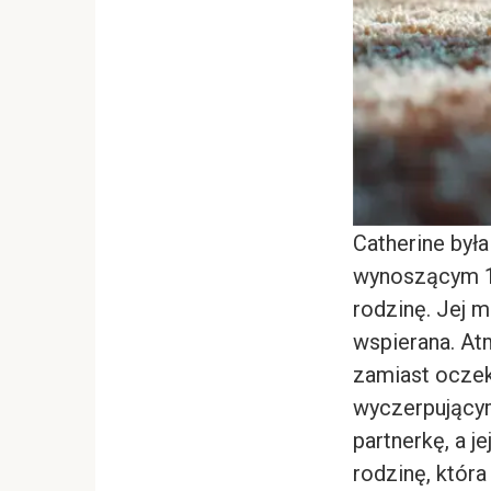
Catherine by
wynoszącym 13
rodzinę. Jej m
wspierana. Atm
zamiast oczek
wyczerpującym 
partnerkę, a 
rodzinę, która