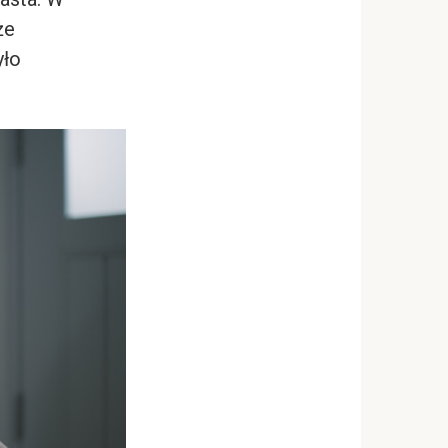
że
yło