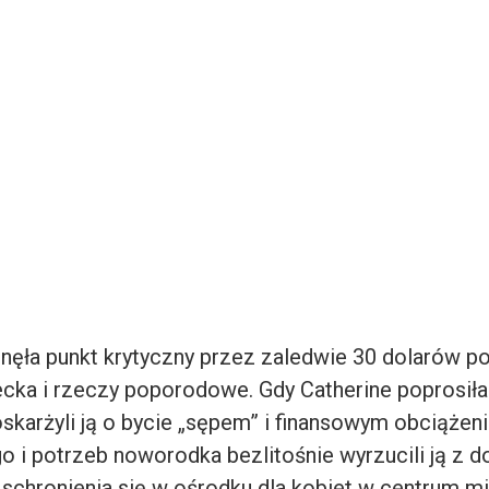
gnęła punkt krytyczny przez zaledwie 30 dolarów p
ecka i rzeczy poporodowe. Gdy Catherine poprosiła
 oskarżyli ją o bycie „sępem” i finansowym obciąże
o i potrzeb noworodka bezlitośnie wyrzucili ją z 
schronienia się w ośrodku dla kobiet w centrum mi