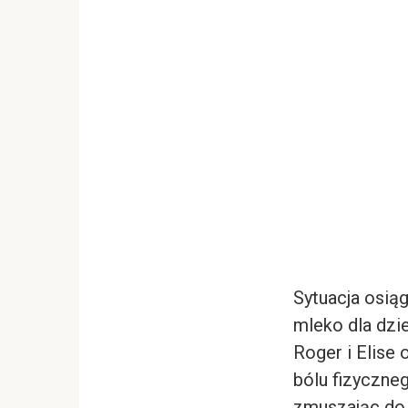
Sytuacja osią
mleko dla dzi
Roger i Elise
bólu fizyczneg
zmuszając do 