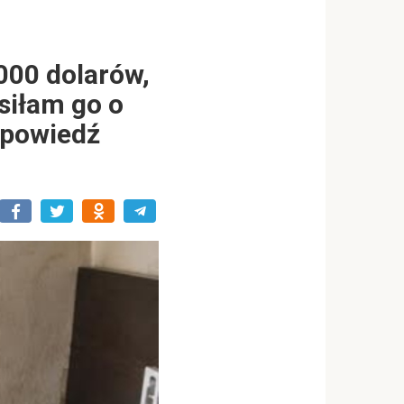
000 dolarów,
siłam go o
dpowiedź