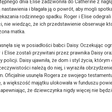
tępnego dnia Elise zadzwoniła do Catherine z nagł
nastawienia i błagała ją o powrót, aby mogli spotka
kazania rodzinnego spadku. Roger i Elise odegrali 
, nie wiedząc, że ich przedstawienie obserwuje kt
zona matka.
asnęła się w posiadłości babci Daisy. Oczekując og
 i Elise zostali przywitani przez prawnika Daisy ora
 policji. Daisy ujawniła, że dom i styl życia, którym
zeczywistości należą do niej, i wyraziła obrzydzeni
. Oficjalnie usunęła Rogera ze swojego testamentu
, a większość majątku ulokowała w funduszu powi
 zapewniając, że dziewczynka nigdy więcej nie będz