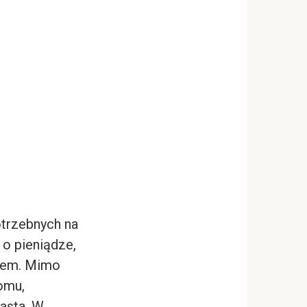
otrzebnych na
 o pieniądze,
niem. Mimo
domu,
asta. W