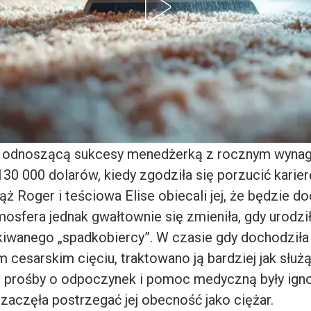
ła odnoszącą sukcesy menedżerką z rocznym wyna
0 000 dolarów, kiedy zgodziła się porzucić karier
ąż Roger i teściowa Elise obiecali jej, że będzie do
osfera jednak gwałtownie się zmieniła, gdy urodziła
iwanego „spadkobiercy”. W czasie gdy dochodziła 
cesarskim cięciu, traktowano ją bardziej jak służą
jej prośby o odpoczynek i pomoc medyczną były ig
 zaczęła postrzegać jej obecność jako ciężar.