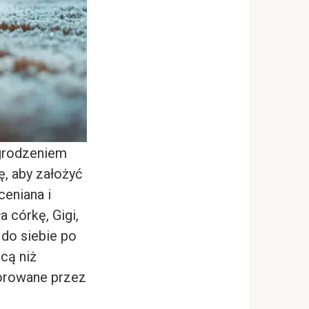
grodzeniem
ę, aby założyć
ceniana i
 córkę, Gigi,
do siebie po
cą niż
norowane przez