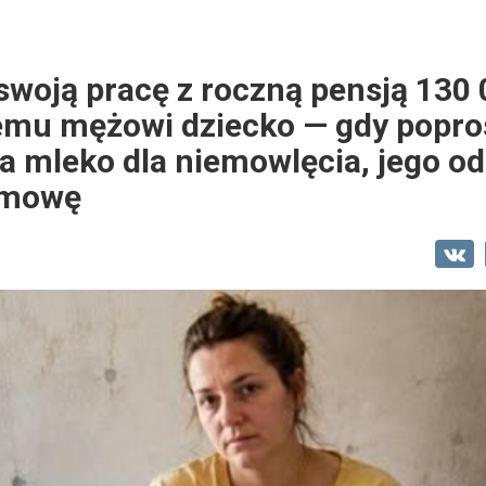
woją pracę z roczną pensją 130 
emu mężowi dziecko — gdy popro
a mleko dla niemowlęcia, jego o
 mowę