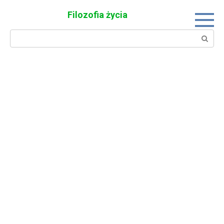
Skip
Filozofia życia
to
content
Search: