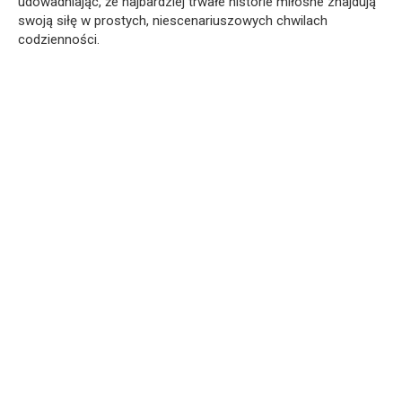
udowadniając, że najbardziej trwałe historie miłosne znajdują
swoją siłę w prostych, niescenariuszowych chwilach
codzienności.