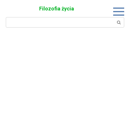
Skip
Filozofia życia
to
content
Search: