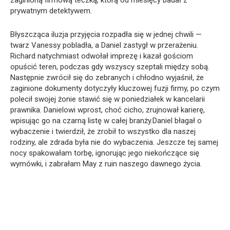
prywatnym detektywem.
Błyszcząca iluzja przyjęcia rozpadła się w jednej chwili —
twarz Vanessy pobladła, a Daniel zastygł w przerażeniu.
Richard natychmiast odwołał imprezę i kazał gościom
opuścić teren, podczas gdy wszyscy szeptali między sobą.
Następnie zwrócił się do zebranych i chłodno wyjaśnił, że
zaginione dokumenty dotyczyły kluczowej fuzji firmy, po czym
polecił swojej żonie stawić się w poniedziałek w kancelarii
prawnika. Danielowi wprost, choć cicho, zrujnował karierę,
wpisując go na czarną listę w całej branży.Daniel błagał o
wybaczenie i twierdził, że zrobił to wszystko dla naszej
rodziny, ale zdrada była nie do wybaczenia. Jeszcze tej samej
nocy spakowałam torbę, ignorując jego niekończące się
wymówki, i zabrałam May z ruin naszego dawnego życia.