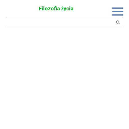
Skip
Filozofia życia
to
content
Search: