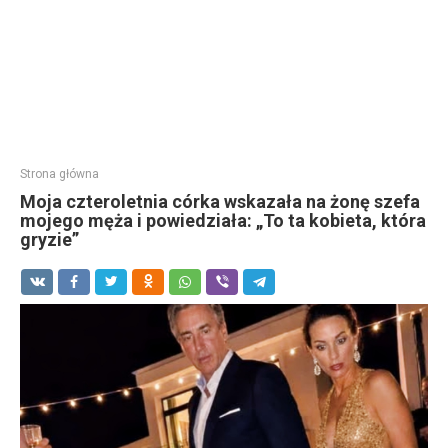
Strona główna
Moja czteroletnia córka wskazała na żonę szefa
mojego męża i powiedziała: „To ta kobieta, która
gryzie”