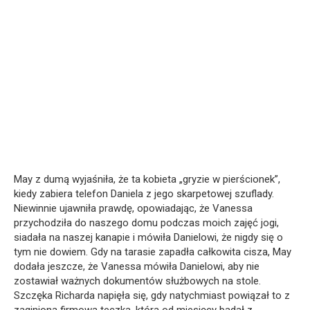
May z dumą wyjaśniła, że ta kobieta „gryzie w pierścionek”,
kiedy zabiera telefon Daniela z jego skarpetowej szuflady.
Niewinnie ujawniła prawdę, opowiadając, że Vanessa
przychodziła do naszego domu podczas moich zajęć jogi,
siadała na naszej kanapie i mówiła Danielowi, że nigdy się o
tym nie dowiem. Gdy na tarasie zapadła całkowita cisza, May
dodała jeszcze, że Vanessa mówiła Danielowi, aby nie
zostawiał ważnych dokumentów służbowych na stole.
Szczęka Richarda napięła się, gdy natychmiast powiązał to z
zaginioną firmową teczką, którą od miesięcy badał z