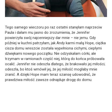
Tego samego wieczoru po raz ostatni stanęłam naprzeciw
Paula i dałam mu jasno do zrozumienia, że Jennifer
powierzyła swój najcenniejszy dar mnie – nie jemu. Gdy
później w kuchni patrzyłam, jak Andy karmi małą Hope, ciężka
cisza domu wreszcie została wypełniona cichymi, ciepłymi
dźwiękami nowego początku. Nie odzyskałam córki, ale
trzymam w ramionach część niej, którą do końca próbowała
ocalić. Jennifer nie odeszła dlatego, że brakowało jej miłości;
odeszła, bo ktoś wmówił jej, że jej miłość mogłaby mnie
zranić. A dzięki Hope mam teraz szansę udowodnić, że
prawdziwa miłość zawsze odnajduje drogę do domu.