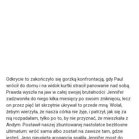
Odkrycie to zakończyło się gorzką konfrontacją, gdy Paul
wrócił do domu i na widok kurtki stracił panowanie nad sobą.
Prawda wyszła na jaw w całej swojej brutalności: Jennifer
zadzwoniła do niego kilka miesięcy po swoim zniknięciu, lecz
on przez pięć lat skrzętnie ukrywał to przede mną. Wolał,
żebym wierzyła, że nasza córka nie żyje, i patrzył, jak się za
nią rozpadałam, tylko po to, by nie przyznać, że mieszkała z
Andym. Postawił naszej zbuntowanej nastolatce bezlitosne
ultimatum: wróć sama albo zostań na zawsze tam, gdzie
jesteś. Jego nieugięta arogancja spaliła Jennifer most do