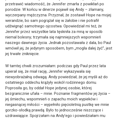
przetrawić wiadomość, że Jennifer zmarła z powikłań po
porodzie. W końcu w dinerze pojawił się Andy – złamany,
wyczerpany mężczyzna. Przyznał, że zostawił Hope na mojej
werandzie, bo sam pogrążał się w żałobie i nie potrafił
udźwignąć samotnego ojcostwa. Opowiedział mi też, że
Jennifer przez wszystkie lata tęskniła za mną w sposób
niemal bolesny; trzymała się najmniejszych wspomnień
naszego dawnego życia. Jednak pozostawała z dala, bo Paul
wmówił jej, że jedynym sposobem, bym „mogła dalej żyć”, jest
jej trwałe zniknięcie.
W tamtej chwili zrozumiałam: podczas gdy Paul przez lata
upierał się, że miał rację, Jennifer wykazywała się
niewyobrażalną odwagą. Andy powiedział, że jej myśli aż do
ostatniego oddechu krążyły wokół rodzinnego domu.
Poprosiła go, by oddał Hope jedynej osobie, której
bezgranicznie ufała – mnie. Poznanie fragmentów jej życia –
jej śmiechu, wspomnień o zapachu moich wypieków i
niegasnącej miłości – wypełniło pięcioletnią pustkę we mnie
gorzko-słodką prawdą. Było to jednocześnie niszczące i
uzdrawiające. Spojrzałam na Andy’ego i powiedziałam mu