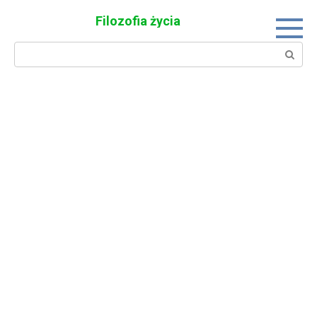
Skip
Filozofia życia
to
content
Search: