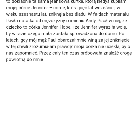
to dokładnie ta sama jeansowa kurtka, którą kiedyś kupiłam
mojej córce Jennifer – córce, która pięć lat wcześniej, w
wieku szesnastu lat, zniknęła bez śladu. W fałdach materiału
tkwiła notatka od mężczyzny o imieniu Andy. Pisał w niej, że
dziecko to córka Jennifer, Hope, i że Jennifer wyraziła wolę,
by w razie czego mała została sprowadzona do domu. Po
latach, gdy mój mąż Paul obarczał mnie winą za jej zniknięcie,
w tej chwili zrozumiałam prawdę: moja córka nie uciekła, by o
nas zapomnieć. Przez cały ten czas próbowała znaleźć drogę
powrotną do mnie.