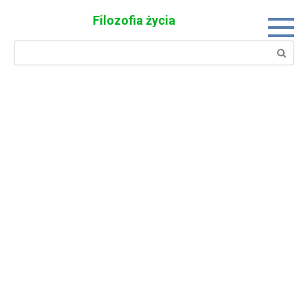
Skip
Filozofia życia
to
content
Search: