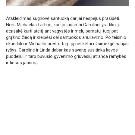
Atskleidimas sugriovė santuoką dar jai nespėjus prasidėti.
Nors Michaelas tvirtino, kad jo jausmai Carolinei yra tikri, ji
atsisakė kurti ateitį ant vagystės ir melų pamatų, tuoj pat
grąžino žiedą ir kreipėsi dėl santuokos anuliavimo. Po teisinio
skandalo ir Michaelo arešto tarp jų netikėtai užsimezgė naujas
ryšys; Caroline ir Linda dabar kas savaitę susitinka kavos
puodeliui ir tarp buvusio gyvenimo griuvėsių atranda ramybės
ir tiesos jausmą.