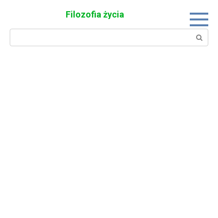
Skip
Filozofia życia
to
content
Search: