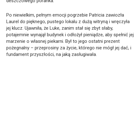
deszczowego poranka.
Po niewielkim, pełnym emocji pogrzebie Patricia zawiozła
Laurel do pięknego, pustego lokalu z dużą witryną i wręczyła
jej klucz. Ujawniła, że Luke, zanim stał się zbyt słaby,
potajemnie wynajął budynek i odłożył pieniądze, aby spełnić jej
marzenie o własnej piekarni. Był to jego ostatni prezent
pożegnalny – przeprosiny za życie, którego nie mógł jej dać, i
fundament przyszłości, na jaką zasługiwała.