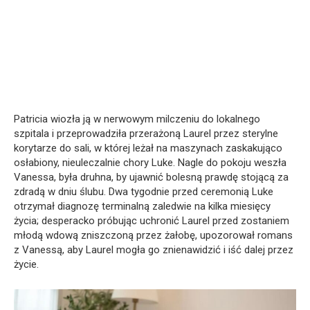
Patricia wiozła ją w nerwowym milczeniu do lokalnego
szpitala i przeprowadziła przerażoną Laurel przez sterylne
korytarze do sali, w której leżał na maszynach zaskakująco
osłabiony, nieuleczalnie chory Luke. Nagle do pokoju weszła
Vanessa, była druhna, by ujawnić bolesną prawdę stojącą za
zdradą w dniu ślubu. Dwa tygodnie przed ceremonią Luke
otrzymał diagnozę terminalną zaledwie na kilka miesięcy
życia; desperacko próbując uchronić Laurel przed zostaniem
młodą wdową zniszczoną przez żałobę, upozorował romans
z Vanessą, aby Laurel mogła go znienawidzić i iść dalej przez
życie.