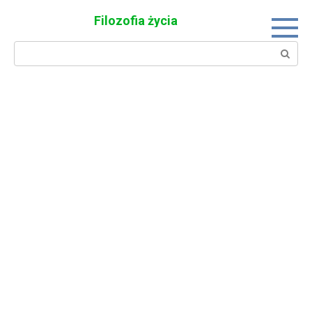
Skip
Filozofia życia
to
content
Search: