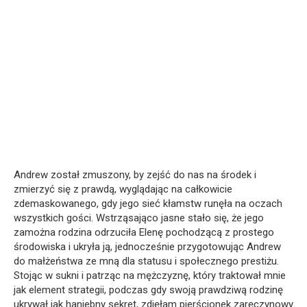
Andrew został zmuszony, by zejść do nas na środek i
zmierzyć się z prawdą, wyglądając na całkowicie
zdemaskowanego, gdy jego sieć kłamstw runęła na oczach
wszystkich gości. Wstrząsająco jasne stało się, że jego
zamożna rodzina odrzuciła Elenę pochodzącą z prostego
środowiska i ukryła ją, jednocześnie przygotowując Andrew
do małżeństwa ze mną dla statusu i społecznego prestiżu.
Stojąc w sukni i patrząc na mężczyznę, który traktował mnie
jak element strategii, podczas gdy swoją prawdziwą rodzinę
ukrywał jak haniebny sekret, zdjęłam pierścionek zaręczynowy