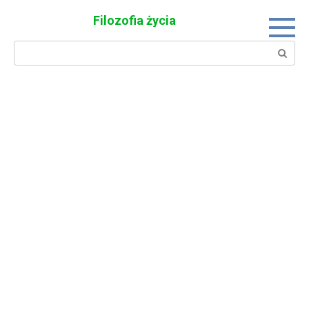
Skip
Filozofia życia
to
content
Search: