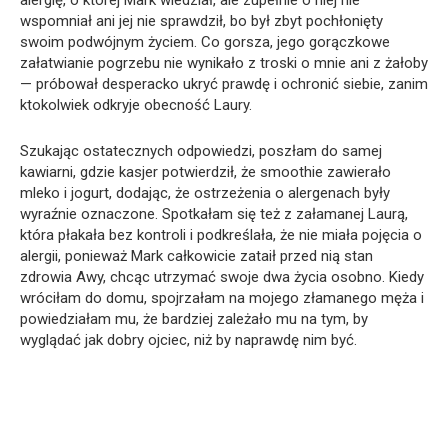
alergię, o której Mark wiedział, ale zupełnie o niej nie
wspomniał ani jej nie sprawdził, bo był zbyt pochłonięty
swoim podwójnym życiem. Co gorsza, jego gorączkowe
załatwianie pogrzebu nie wynikało z troski o mnie ani z żałoby
— próbował desperacko ukryć prawdę i ochronić siebie, zanim
ktokolwiek odkryje obecność Laury.
Szukając ostatecznych odpowiedzi, poszłam do samej
kawiarni, gdzie kasjer potwierdził, że smoothie zawierało
mleko i jogurt, dodając, że ostrzeżenia o alergenach były
wyraźnie oznaczone. Spotkałam się też z załamanej Laurą,
która płakała bez kontroli i podkreślała, że nie miała pojęcia o
alergii, ponieważ Mark całkowicie zataił przed nią stan
zdrowia Awy, chcąc utrzymać swoje dwa życia osobno. Kiedy
wróciłam do domu, spojrzałam na mojego złamanego męża i
powiedziałam mu, że bardziej zależało mu na tym, by
wyglądać jak dobry ojciec, niż by naprawdę nim być.