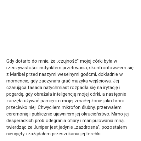
Gdy dotarło do mnie, że „czujność” mojej córki była w
rzeczywistości instynktem przetrwania, skonfrontowałem się
z Maribel przed naszymi weselnymi gośćmi, dokładnie w
momencie, gdy zaczynała grać muzyka wejściowa. Jej
czarująca fasada natychmiast rozpadła się na irytację i
pogardę, gdy obrażała inteligencję mojej córki, a następnie
zaczęła używać pamięci o mojej zmarłej żonie jako broni
przeciwko niej. Chwyciłem mikrofon ślubny, przerwałem
ceremonię i publicznie ujawniłem jej okrucieństwo. Mimo jej
desperackich prób odegrania ofiary i manipulowania mną,
twierdząc że Juniper jest jedynie „zazdrosna”, pozostałem
nieugięty i zażądałem przeszukania jej torebki.