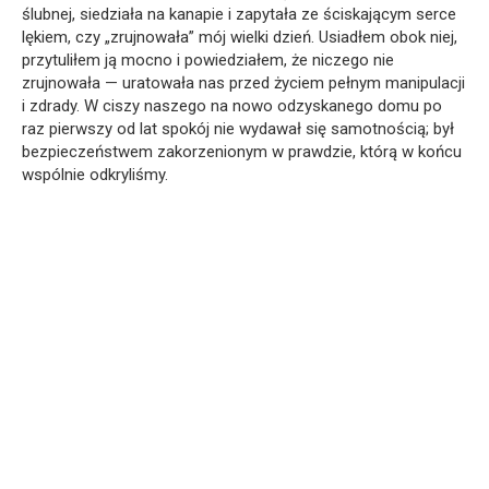
ślubnej, siedziała na kanapie i zapytała ze ściskającym serce
lękiem, czy „zrujnowała” mój wielki dzień. Usiadłem obok niej,
przytuliłem ją mocno i powiedziałem, że niczego nie
zrujnowała — uratowała nas przed życiem pełnym manipulacji
i zdrady. W ciszy naszego na nowo odzyskanego domu po
raz pierwszy od lat spokój nie wydawał się samotnością; był
bezpieczeństwem zakorzenionym w prawdzie, którą w końcu
wspólnie odkryliśmy.