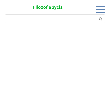
Skip
Filozofia życia
to
content
Search: