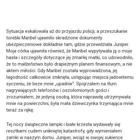
Sytuacja eskalowała aż do przyjazdu policji, a przeszukanie
torebki Maribel ujawniło skradzione dokumenty
ubezpieczeniowe dokładnie tam, gdzie przewidziała Juniper.
Moja córka ujawniła również, że Maribel wypytywała ją o moje
hasła i szczegóły dotyczące jej zmarłej matki, co udowodniło,
że to małżeństwo było drapieżnym planem finansowym, a nie
aktem miłości. Gdy Maribel została wyprowadzona, jej
łagodność całkowicie zniknęła, ustępując miejsca jadowitemu
syczeniu, że beze mnie „upadnie”. Spojrzałem na tłum
nagrywających telefonów i oszołomionych gości i
zrozumiałem, że jedyną osobą, która naprawdę utrzymywała
mnie na powierzchni, była mała dziewczynka trzymająca mnie
teraz za rękę.
Tej nocy świąteczne lampki i białe krzesła wydawały się
resztkami cudem unikniętej katastrofy, gdy wymieniałem
zamki w naszym domu. Juniper, wciąż w swojej sukience