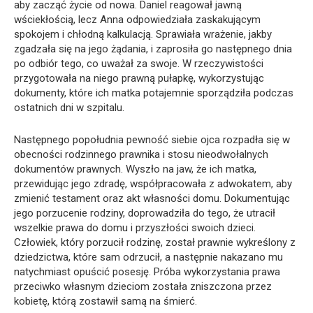
aby zacząć życie od nowa. Daniel reagował jawną
wściekłością, lecz Anna odpowiedziała zaskakującym
spokojem i chłodną kalkulacją. Sprawiała wrażenie, jakby
zgadzała się na jego żądania, i zaprosiła go następnego dnia
po odbiór tego, co uważał za swoje. W rzeczywistości
przygotowała na niego prawną pułapkę, wykorzystując
dokumenty, które ich matka potajemnie sporządziła podczas
ostatnich dni w szpitalu.
Następnego popołudnia pewność siebie ojca rozpadła się w
obecności rodzinnego prawnika i stosu nieodwołalnych
dokumentów prawnych. Wyszło na jaw, że ich matka,
przewidując jego zdradę, współpracowała z adwokatem, aby
zmienić testament oraz akt własności domu. Dokumentując
jego porzucenie rodziny, doprowadziła do tego, że utracił
wszelkie prawa do domu i przyszłości swoich dzieci.
Człowiek, który porzucił rodzinę, został prawnie wykreślony z
dziedzictwa, które sam odrzucił, a następnie nakazano mu
natychmiast opuścić posesję. Próba wykorzystania prawa
przeciwko własnym dzieciom została zniszczona przez
kobietę, którą zostawił samą na śmierć.