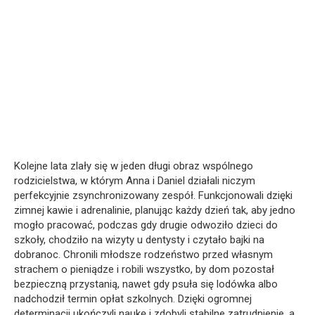
Kolejne lata zlały się w jeden długi obraz wspólnego
rodzicielstwa, w którym Anna i Daniel działali niczym
perfekcyjnie zsynchronizowany zespół. Funkcjonowali dzięki
zimnej kawie i adrenalinie, planując każdy dzień tak, aby jedno
mogło pracować, podczas gdy drugie odwoziło dzieci do
szkoły, chodziło na wizyty u dentysty i czytało bajki na
dobranoc. Chronili młodsze rodzeństwo przed własnym
strachem o pieniądze i robili wszystko, by dom pozostał
bezpieczną przystanią, nawet gdy psuła się lodówka albo
nadchodził termin opłat szkolnych. Dzięki ogromnej
determinacji ukończyli naukę i zdobyli stabilne zatrudnienie, a