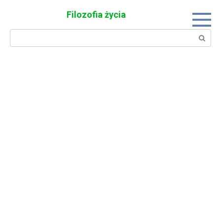
Skip
Filozofia życia
to
content
Search: