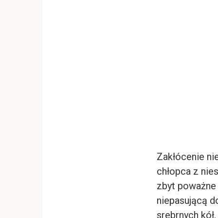
Zakłócenie ni
chłopca z nie
zbyt poważne j
niepasującą do
srebrnych kół.