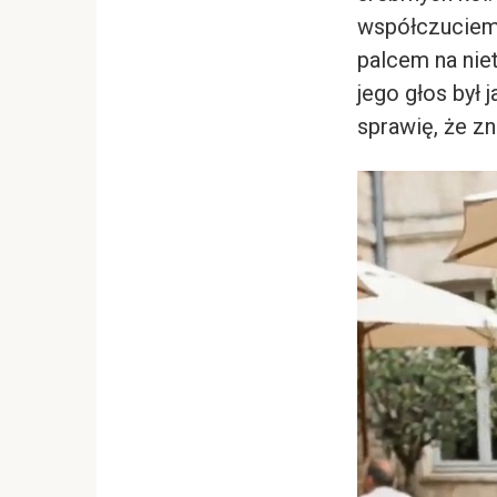
współczuciem,
palcem na nie
jego głos był 
sprawię, że z