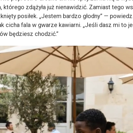
 którego zdążyła już nienawidzić. Zamiast tego w
tknięty posiłek. „Jestem bardzo głodny” — powiedzi
jak cicha fala w gwarze kawiarni. „Jeśli dasz mi to j
nów będziesz chodzić.”