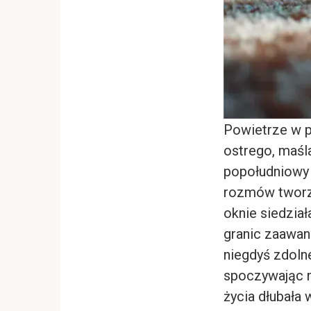
Powietrze w p
ostrego, maśl
popołudniowy 
rozmów tworzy
oknie siedział
granic zaawan
niegdyś zdolne
spoczywając n
życia dłubała w