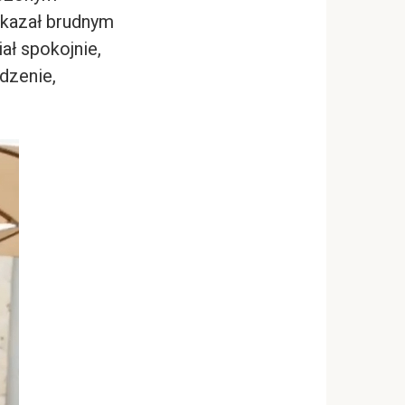
skazał brudnym
ał spokojnie,
edzenie,