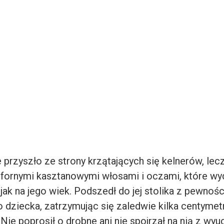
e przyszło ze strony krzątających się kelnerów, le
sfornymi kasztanowymi włosami i oczami, które wy
ak na jego wiek. Podszedł do jej stolika z pewnośc
 dziecka, zatrzymując się zaledwie kilka centymet
 Nie poprosił o drobne ani nie spojrzał na nią z w