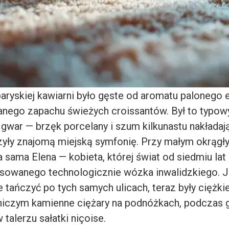
aryskiej kawiarni było gęste od aromatu palonego 
anego zapachu świeżych croissantów. Był to typo
gwar — brzęk porcelany i szum kilkunastu nakładaj
ły znajomą miejską symfonię. Przy małym okrągły
a sama Elena — kobieta, której świat od siedmiu lat
sowanego technologicznie wózka inwalidzkiego. Je
 tańczyć po tych samych ulicach, teraz były ciężkie
iczym kamienne ciężary na podnóżkach, podczas 
 talerzu sałatki niçoise.