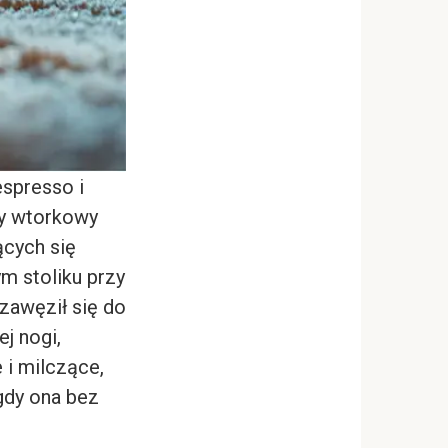
espresso i
wy wtorkowy
ących się
m stoliku przy
 zawęził się do
j nogi,
 i milczące,
gdy ona bez