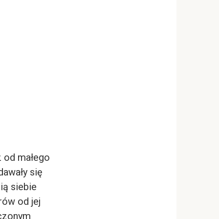
cz od małego
dawały się
ią siebie
rów od jej
yuczonym