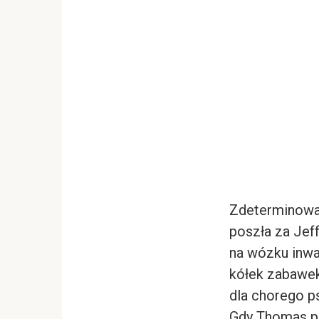
Zdeterminowan
poszła za Jeff
na wózku inwa
kółek zabawek
dla chorego ps
Gdy Thomas poj