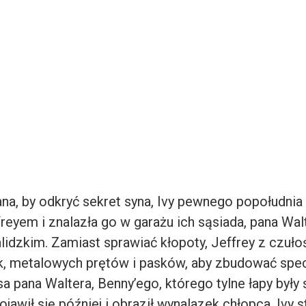
a, by odkryć sekret syna, Ivy pewnego popołudnia
reyem i znalazła go w garażu ich sąsiada, pana Walt
lidzkim. Zamiast sprawiać kłopoty, Jeffrey z czuło
, metalowych prętów i pasków, aby zbudować spe
a pana Waltera, Benny’ego, którego tylne łapy były
awił się później i obraził wynalazek chłopca, Ivy s