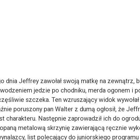
o dnia Jeffrey zawołał swoją matkę na zewnątrz, b
owodzeniem jedzie po chodniku, merda ogonem i p
częśliwie szczeka. Ten wzruszający widok wywołał 
aźnie poruszony pan Walter z dumą ogłosił, że Jeff
st charakteru. Następnie zaprowadził ich do ogrodu
opaną metalową skrzynię zawierającą ręcznie wy
nalazcy, list polecający do juniorskiego programu