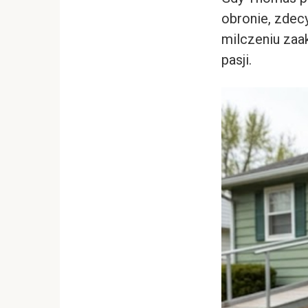
obronie, zdec
milczeniu zaak
pasji.