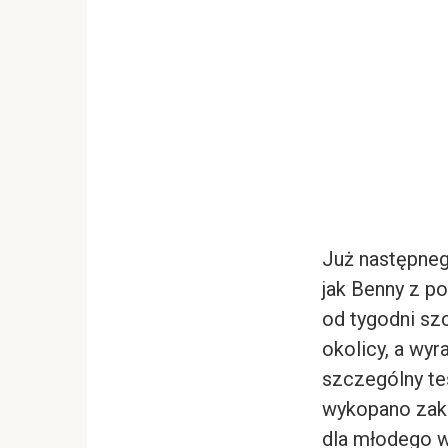
Już następneg
jak Benny z p
od tygodni sz
okolicy, a wyr
szczególny te
wykopano zak
dla młodego wy