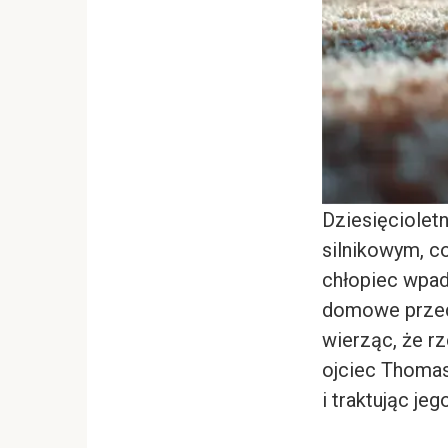
Dziesięcioletn
silnikowym, co
chłopiec wpad
domowe przedm
wierząc, że r
ojciec Thomas
i traktując j