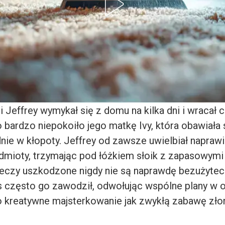
i Jeffrey wymykał się z domu na kilka dni i wracał c
 bardzo niepokoiło jego matkę Ivy, która obawiała s
nie w kłopoty. Jeffrey od zawsze uwielbiał napraw
ioty, trzymając pod łóżkiem słoik z zapasowymi 
zeczy uszkodzone nigdy nie są naprawdę bezużyte
 często go zawodził, odwołując wspólne plany w os
ego kreatywne majsterkowanie jak zwykłą zabawę zł