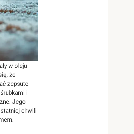
ały w oleju
ię, że
iać zepsute
śrubkami i
czne. Jego
tatniej chwili
omem.