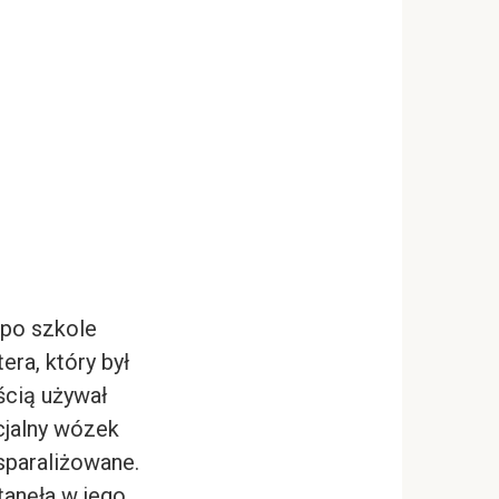
 po szkole
era, który był
ścią używał
cjalny wózek
 sparaliżowane.
tanęła w jego