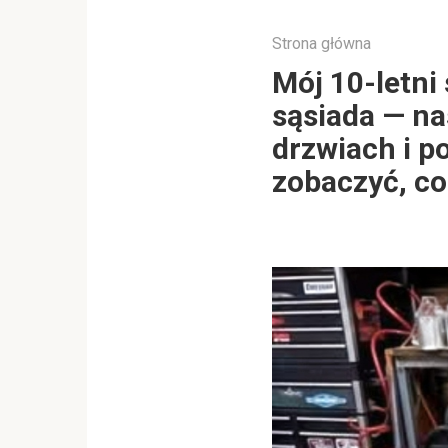
Strona główna
Mój 10-letni
sąsiada — n
drzwiach i po
zobaczyć, co