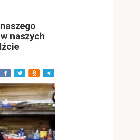
a naszego
 w naszych
dźcie