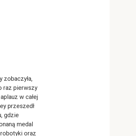
y zobaczyła,
o raz pierwszy
aplauz w całej
rey przeszedł
, gdzie
konaną medal
 robotyki oraz