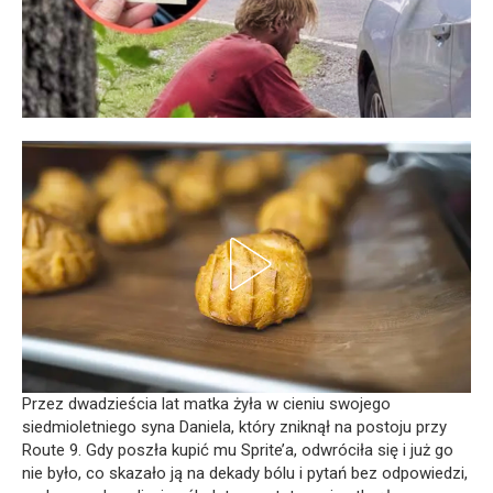
Przez dwadzieścia lat matka żyła w cieniu swojego
siedmioletniego syna Daniela, który zniknął na postoju przy
Route 9. Gdy poszła kupić mu Sprite’a, odwróciła się i już go
nie było, co skazało ją na dekady bólu i pytań bez odpowiedzi,