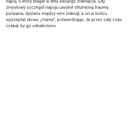
napój, o który błagał w dniu swojego zniknięcia. Gdy
zmysłowy szczegół napoju uwolnił stłumioną traumę
porwania, dystans między nimi zniknął, a on w końcu
wyszeptał słowo „mama”, potwierdzając, że przez cały czas
czekał, by go odnaleziono.