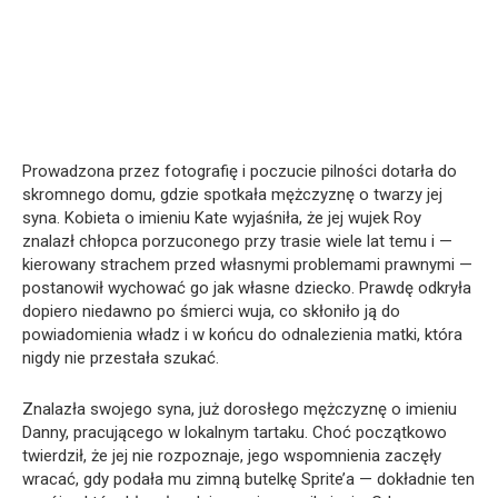
Prowadzona przez fotografię i poczucie pilności dotarła do
skromnego domu, gdzie spotkała mężczyznę o twarzy jej
syna. Kobieta o imieniu Kate wyjaśniła, że jej wujek Roy
znalazł chłopca porzuconego przy trasie wiele lat temu i —
kierowany strachem przed własnymi problemami prawnymi —
postanowił wychować go jak własne dziecko. Prawdę odkryła
dopiero niedawno po śmierci wuja, co skłoniło ją do
powiadomienia władz i w końcu do odnalezienia matki, która
nigdy nie przestała szukać.
Znalazła swojego syna, już dorosłego mężczyznę o imieniu
Danny, pracującego w lokalnym tartaku. Choć początkowo
twierdził, że jej nie rozpoznaje, jego wspomnienia zaczęły
wracać, gdy podała mu zimną butelkę Sprite’a — dokładnie ten