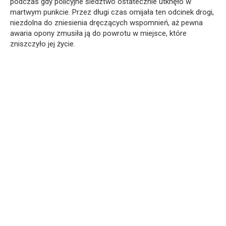
podczas gdy policyjne śledztwo ostatecznie utknęło w
martwym punkcie. Przez długi czas omijała ten odcinek drogi,
niezdolna do zniesienia dręczących wspomnień, aż pewna
awaria opony zmusiła ją do powrotu w miejsce, które
zniszczyło jej życie.