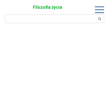
Skip
Filozofia życia
to
content
Search: