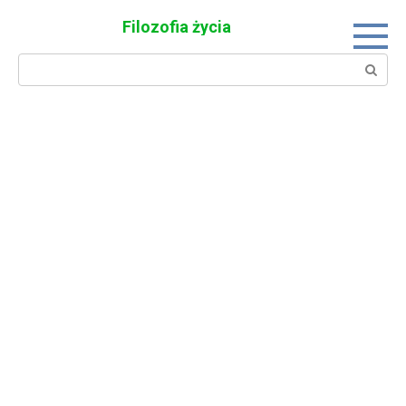
Skip
Filozofia życia
to
content
Search: