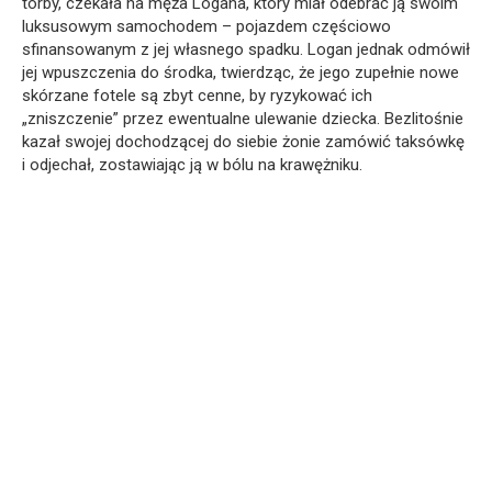
torby, czekała na męża Logana, który miał odebrać ją swoim
luksusowym samochodem – pojazdem częściowo
sfinansowanym z jej własnego spadku. Logan jednak odmówił
jej wpuszczenia do środka, twierdząc, że jego zupełnie nowe
skórzane fotele są zbyt cenne, by ryzykować ich
„zniszczenie” przez ewentualne ulewanie dziecka. Bezlitośnie
kazał swojej dochodzącej do siebie żonie zamówić taksówkę
i odjechał, zostawiając ją w bólu na krawężniku.