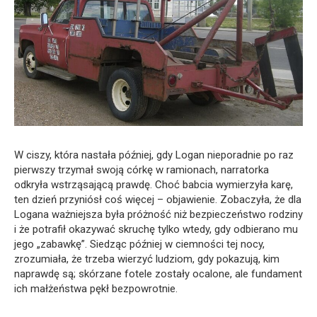
W ciszy, która nastała później, gdy Logan nieporadnie po raz
pierwszy trzymał swoją córkę w ramionach, narratorka
odkryła wstrząsającą prawdę. Choć babcia wymierzyła karę,
ten dzień przyniósł coś więcej – objawienie. Zobaczyła, że dla
Logana ważniejsza była próżność niż bezpieczeństwo rodziny
i że potrafił okazywać skruchę tylko wtedy, gdy odbierano mu
jego „zabawkę”. Siedząc później w ciemności tej nocy,
zrozumiała, że trzeba wierzyć ludziom, gdy pokazują, kim
naprawdę są; skórzane fotele zostały ocalone, ale fundament
ich małżeństwa pękł bezpowrotnie.