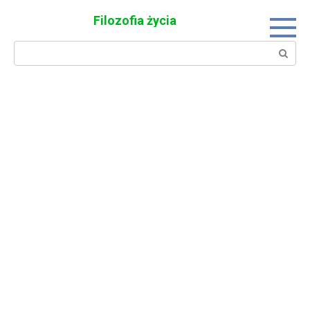
Skip
Filozofia życia
to
content
Search: