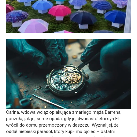
Carina, wdowa wciąż opłakująca zmarłego męża Darrena,
poczuła, jak jej serce opada, gdy jej dwunastoletni syn Eli
wrócił do domu przemoczony w deszczu. Wyznał jej, że
oddał niebieski parasol, który kupił mu ojciec – ostatni