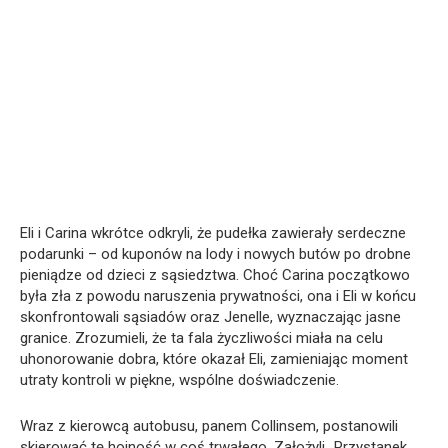
Eli i Carina wkrótce odkryli, że pudełka zawierały serdeczne
podarunki – od kuponów na lody i nowych butów po drobne
pieniądze od dzieci z sąsiedztwa. Choć Carina początkowo
była zła z powodu naruszenia prywatności, ona i Eli w końcu
skonfrontowali sąsiadów oraz Jenelle, wyznaczając jasne
granice. Zrozumieli, że ta fala życzliwości miała na celu
uhonorowanie dobra, które okazał Eli, zamieniając moment
utraty kontroli w piękne, wspólne doświadczenie.
Wraz z kierowcą autobusu, panem Collinsem, postanowili
skierować tę hojność w coś trwałego. Założyli „Przystanek