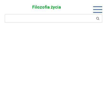
Skip
Filozofia życia
to
content
Search: