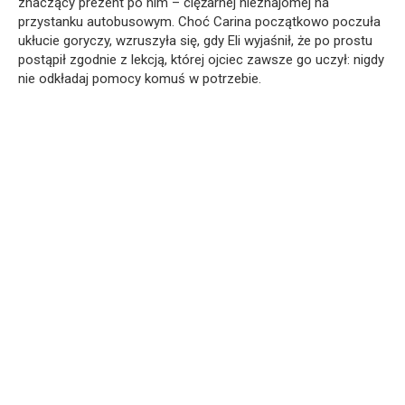
znaczący prezent po nim – ciężarnej nieznajomej na
przystanku autobusowym. Choć Carina początkowo poczuła
ukłucie goryczy, wzruszyła się, gdy Eli wyjaśnił, że po prostu
postąpił zgodnie z lekcją, której ojciec zawsze go uczył: nigdy
nie odkładaj pomocy komuś w potrzebie.