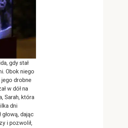
a, gdy stał
i. Obok niego
a jego drobne
ał w dół na
 Sarah, która
lka dni
ł głową, dając
y i pozwolił,