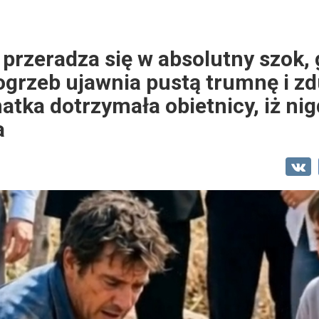
 przeradza się w absolutny szok,
ogrzeb ujawnia pustą trumnę i z
atka dotrzymała obietnicy, iż nig
a