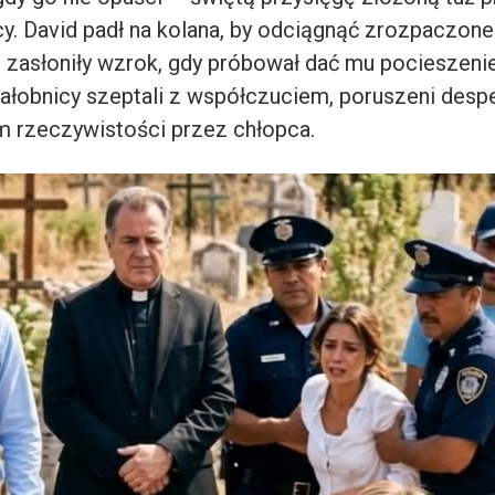
y. David padł na kolana, by odciągnąć zrozpaczone 
 zasłoniły wzrok, gdy próbował dać mu pocieszeni
 Żałobnicy szeptali z współczuciem, poruszeni des
 rzeczywistości przez chłopca.