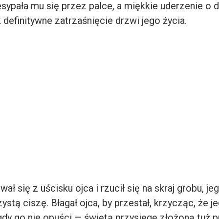
esypała mu się przez palce, a miękkie uderzenie o
 definitywne zatrzaśnięcie drzwi jego życia.
ał się z uścisku ojca i rzucił się na skraj grobu, je
ystą ciszę. Błagał ojca, by przestał, krzycząc, że
igdy go nie opuści — świętą przysięgę złożoną tuż p