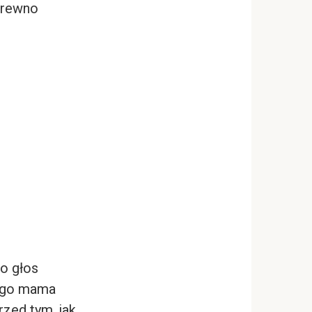
 drewno
go głos
 jego mama
rzed tym, jak