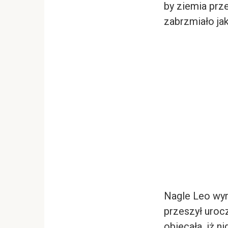
by ziemia prz
zabrzmiało jak
Nagle Leo wyrw
przeszył urocz
obiecała, iż n