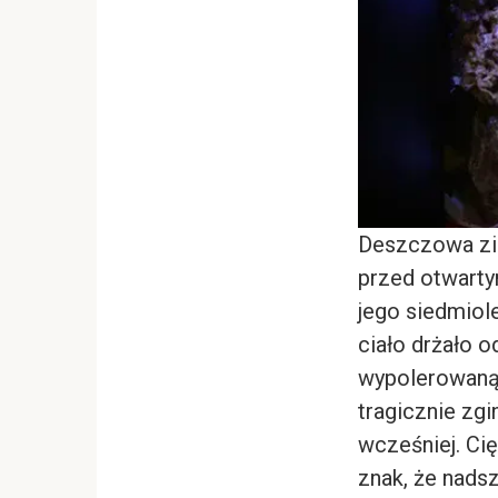
Deszczowa zie
przed otwarty
jego siedmiole
ciało drżało 
wypolerowaną 
tragicznie zg
wcześniej. Cię
znak, że nads