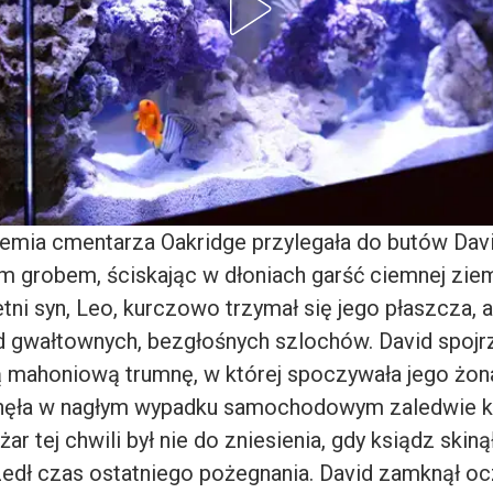
mia cmentarza Oakridge przylegała do butów David
m grobem, ściskając w dłoniach garść ciemnej ziem
tni syn, Leo, kurczowo trzymał się jego płaszcza, 
od gwałtownych, bezgłośnych szlochów. David spojrz
mahoniową trumnę, w której spoczywała jego żona,
inęła w nagłym wypadku samochodowym zaledwie ki
żar tej chwili był nie do zniesienia, gdy ksiądz skiną
zedł czas ostatniego pożegnania. David zamknął ocz