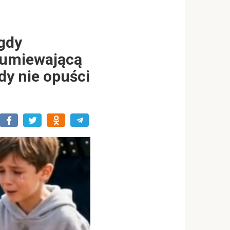
 gdy
dumiewającą
dy nie opuści