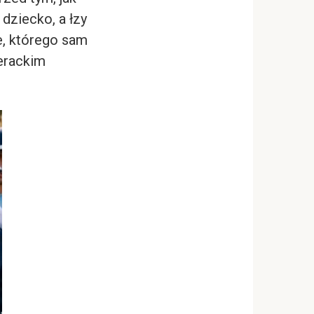
dziecko, a łzy
e, którego sam
perackim