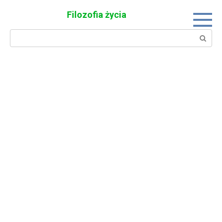
Skip
Filozofia życia
to
content
Search: