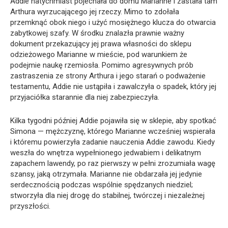
Addie natychmiast pojechała do domu Marianne i zastała tam
Arthura wyrzucającego jej rzeczy. Mimo to zdołała
przemknąć obok niego i użyć mosiężnego klucza do otwarcia
zabytkowej szafy. W środku znalazła prawnie ważny
dokument przekazujący jej prawa własności do sklepu
odzieżowego Marianne w mieście, pod warunkiem że
podejmie naukę rzemiosła. Pomimo agresywnych prób
zastraszenia ze strony Arthura i jego starań o podważenie
testamentu, Addie nie ustąpiła i zawalczyła o spadek, który jej
przyjaciółka starannie dla niej zabezpieczyła.
Kilka tygodni później Addie pojawiła się w sklepie, aby spotkać
Simona — mężczyznę, którego Marianne wcześniej wspierała
i któremu powierzyła zadanie nauczenia Addie zawodu. Kiedy
weszła do wnętrza wypełnionego jedwabiem i delikatnym
zapachem lawendy, po raz pierwszy w pełni zrozumiała wagę
szansy, jaką otrzymała. Marianne nie obdarzała jej jedynie
serdecznością podczas wspólnie spędzanych niedziel;
stworzyła dla niej drogę do stabilnej, twórczej i niezależnej
przyszłości.