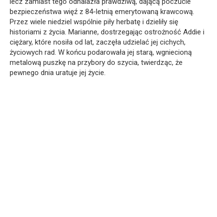
lecz zamiast tego odnalazła prawdziwą, dającą poczucie
bezpieczeństwa więź z 84-letnią emerytowaną krawcową.
Przez wiele niedziel wspólnie piły herbatę i dzieliły się
historiami z życia. Marianne, dostrzegając ostrożność Addie i
ciężary, które nosiła od lat, zaczęła udzielać jej cichych,
życiowych rad. W końcu podarowała jej starą, wgniecioną
metalową puszkę na przybory do szycia, twierdząc, że
pewnego dnia uratuje jej życie.