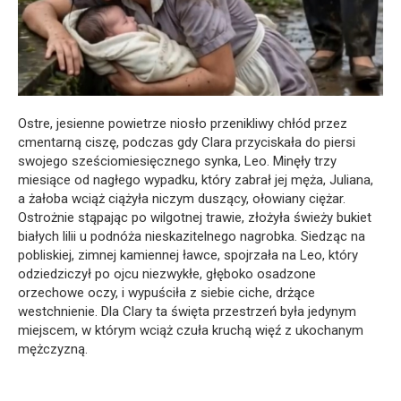
Ostre, jesienne powietrze niosło przenikliwy chłód przez
cmentarną ciszę, podczas gdy Clara przyciskała do piersi
swojego sześciomiesięcznego synka, Leo. Minęły trzy
miesiące od nagłego wypadku, który zabrał jej męża, Juliana,
a żałoba wciąż ciążyła niczym duszący, ołowiany ciężar.
Ostrożnie stąpając po wilgotnej trawie, złożyła świeży bukiet
białych lilii u podnóża nieskazitelnego nagrobka. Siedząc na
pobliskiej, zimnej kamiennej ławce, spojrzała na Leo, który
odziedziczył po ojcu niezwykłe, głęboko osadzone
orzechowe oczy, i wypuściła z siebie ciche, drżące
westchnienie. Dla Clary ta święta przestrzeń była jedynym
miejscem, w którym wciąż czuła kruchą więź z ukochanym
mężczyzną.