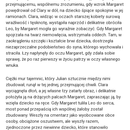
przejmującemu, wspólnemu zrozumieniu, gdy wzrok Margaret
powędrował od Clary w dół, na dziecko śpiące spokojnie w jej
ramionach. Clara, widząc w oczach starszej kobiety surową
wrażliwość i tęsknotę, wystąpiła naprzód i delikatnie obróciła
Leo, by Margaret mogła go wyraźnie zobaczyć. Gdy Margaret
spojrzała na twarz niemowlęcia, wstrzymała oddech. Tam, w
zaokrągleniu szczęki i kształcie brwi dziecka, dostrzegła
niezaprzeczalne podobieństwo do syna, którego wychowała i
straciła. Łzy napłynęły do oczu Margaret, gdy zdała sobie
sprawę, że po raz pierwszy w życiu patrzy w oczy własnego
wnuka.
Ciężki mur tajemnic, który Julian sztucznie między nimi
zbudował, runął w tej jednej, przejmującej chwili. Clara
wyciągnęła dłoń, a jej własne łzy zatarły obraz, i delikatnie
położyła ją na drżących palcach Margaret, zapraszając ją, by
wzięła dziecko na ręce. Gdy Margaret tuliła Leo do serca,
most ponad przepaścią ich wspólnej żałoby został
zbudowany. Weszły na cmentarz jako wyobcowane obce
osoby, obciążone oszustwem, ale wyszły razem,
zjednoczone przez niewinne dziecko, które stanowiło