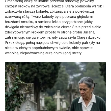
Cmentarną ciszę delikatnie przerwał miarowy, powolny
chrzęst kroków na żwirowej ścieżce. Clara podniosła wzrok i
zobaczyła starszą kobietę, zbliżającą się z pojedynczą
czerwoną różą. Twarz kobiety była poorana głębokimi
bruzdami smutku, a ramiona lekko przygarbione, jakby
dźwigała niemożliwy do zniesienia ciężar. Słała przed siebie
zdecydowanym krokiem prosto w stronę grobu Juliana,
zatrzymując się gwałtownie, gdy zauważyła Clarę i dziecko.
Przez długą, pełną napięcia chwilę obie kobiety patrzyły na
siebie w cichym popołudniowym świetle, obie spowite
wspólną, niepodważalną aurą dojmującej straty.