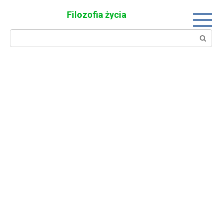
Skip
Filozofia życia
to
content
Search: