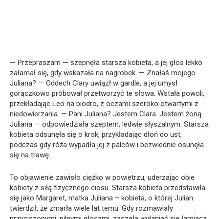
— Przepraszam — szepnęła starsza kobieta, a jej głos lekko
załamał się, gdy wskazała na nagrobek. — Znałaś mojego
Juliana? — Oddech Clary uwiązł w gardle, a jej umysł
gorączkowo próbował przetworzyć te słowa. Wstała powoli,
przekładając Leo na biodro, z oczami szeroko otwartymi z
niedowierzania. — Pani Juliana? Jestem Clara. Jestem żoną
Juliana — odpowiedziała szeptem, ledwie słyszalnym. Starsza
kobieta odsunęła się o krok, przykładając dłoń do ust,
podczas gdy róża wypadła jej z palców i bezwiednie osunęła
się na trawę.
To objawienie zawisło ciężko w powietrzu, uderzając obie
kobiety z siłą fizycznego ciosu. Starsza kobieta przedstawiła
się jako Margaret, matka Juliana – kobieta, o której Julian
twierdził, że zmarła wiele lat temu. Gdy rozmawiały
przyciszonymi, pilnymi głosami, zaczęła wyłaniać się łamiąca