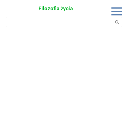
Skip
Filozofia życia
to
content
Search: