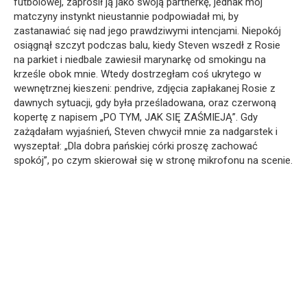
futbolowej, zaprosił ją jako swoją partnerkę, jednak mój
matczyny instynkt nieustannie podpowiadał mi, by
zastanawiać się nad jego prawdziwymi intencjami. Niepokój
osiągnął szczyt podczas balu, kiedy Steven wszedł z Rosie
na parkiet i niedbale zawiesił marynarkę od smokingu na
krześle obok mnie. Wtedy dostrzegłam coś ukrytego w
wewnętrznej kieszeni: pendrive, zdjęcia zapłakanej Rosie z
dawnych sytuacji, gdy była prześladowana, oraz czerwoną
kopertę z napisem „PO TYM, JAK SIĘ ZAŚMIEJĄ”. Gdy
zażądałam wyjaśnień, Steven chwycił mnie za nadgarstek i
wyszeptał: „Dla dobra pańskiej córki proszę zachować
spokój”, po czym skierował się w stronę mikrofonu na scenie.