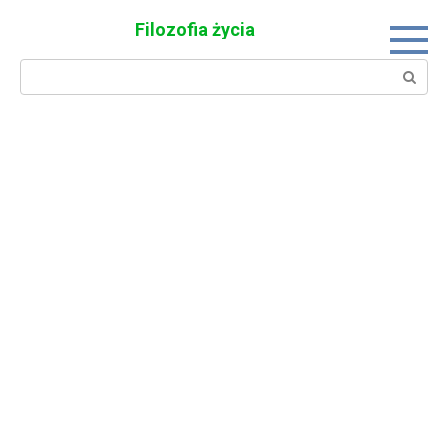
Skip
Filozofia życia
to
content
Search: