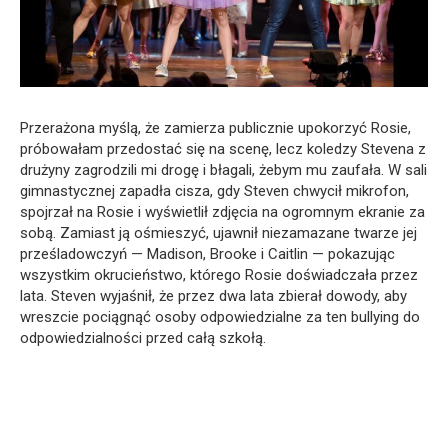
Przerażona myślą, że zamierza publicznie upokorzyć Rosie,
próbowałam przedostać się na scenę, lecz koledzy Stevena z
drużyny zagrodzili mi drogę i błagali, żebym mu zaufała. W sali
gimnastycznej zapadła cisza, gdy Steven chwycił mikrofon,
spojrzał na Rosie i wyświetlił zdjęcia na ogromnym ekranie za
sobą. Zamiast ją ośmieszyć, ujawnił niezamazane twarze jej
prześladowczyń — Madison, Brooke i Caitlin — pokazując
wszystkim okrucieństwo, którego Rosie doświadczała przez
lata. Steven wyjaśnił, że przez dwa lata zbierał dowody, aby
wreszcie pociągnąć osoby odpowiedzialne za ten bullying do
odpowiedzialności przed całą szkołą.