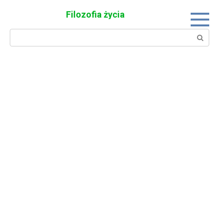
Skip
Filozofia życia
to
content
Search: