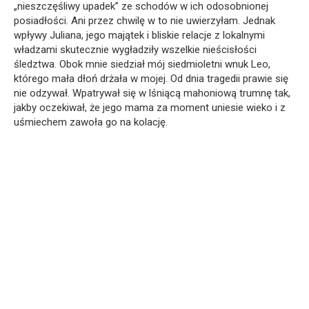
„nieszczęśliwy upadek” ze schodów w ich odosobnionej
posiadłości. Ani przez chwilę w to nie uwierzyłam. Jednak
wpływy Juliana, jego majątek i bliskie relacje z lokalnymi
władzami skutecznie wygładziły wszelkie nieścisłości
śledztwa. Obok mnie siedział mój siedmioletni wnuk Leo,
którego mała dłoń drżała w mojej. Od dnia tragedii prawie się
nie odzywał. Wpatrywał się w lśniącą mahoniową trumnę tak,
jakby oczekiwał, że jego mama za moment uniesie wieko i z
uśmiechem zawoła go na kolację.