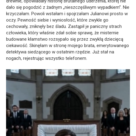
drewnie, opowiadały historię brutalnego uderzenia, której nie
dało się pogodzić z żadnym „nieszczęśliwym wypadkiem”. Nie
krzyczałam. Powoli wstałam i spojrzałam Julianowi prosto w
oczy. Pewność siebie i wyniosłość, które zwykle go
cechowały, zniknęły bez śladu. Zastąpił je paniczny strach
człowieka, który właśnie zdał sobie sprawę, że misternie
budowane kłamstwo rozsypało się przez zwykłą dziecięcą
ciekawość. Skinęłam w stronę mojego brata, emerytowanego
detektywa siedzącego w ostatnim rzędzie. Już stał na
nogach, rejestrując wszystko telefonem.