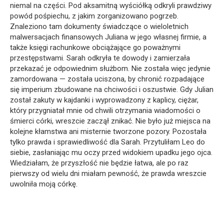
niemal na części. Pod aksamitną wyściółką odkryli prawdziwy
powód pośpiechu, z jakim zorganizowano pogrzeb.
Znaleziono tam dokumenty świadczące o wieloletnich
malwersacjach finansowych Juliana w jego własnej firmie, a
także księgi rachunkowe obciążające go poważnymi
przestępstwami. Sarah odkryła te dowody i zamierzała
przekazać je odpowiednim służbom. Nie została więc jedynie
zamordowana — została uciszona, by chronić rozpadające
się imperium zbudowane na chciwości i oszustwie. Gdy Julian
został zakuty w kajdanki i wyprowadzony z kaplicy, ciężar,
który przygniatał mnie od chwili otrzymania wiadomości o
śmierci córki, wreszcie zaczął znikać. Nie było już miejsca na
kolejne kłamstwa ani misternie tworzone pozory. Pozostała
tylko prawda i sprawiedliwość dla Sarah. Przytuliłam Leo do
siebie, zasłaniając mu oczy przed widokiem upadku jego ojca.
Wiedziałam, że przyszłość nie będzie łatwa, ale po raz
pierwszy od wielu dni miałam pewność, że prawda wreszcie
uwolniła moją córkę.