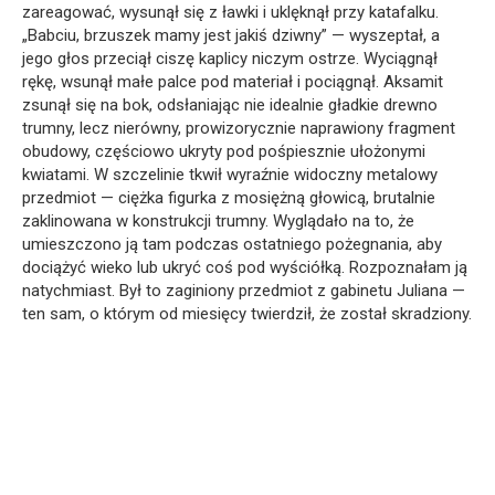
zareagować, wysunął się z ławki i uklęknął przy katafalku.
„Babciu, brzuszek mamy jest jakiś dziwny” — wyszeptał, a
jego głos przeciął ciszę kaplicy niczym ostrze. Wyciągnął
rękę, wsunął małe palce pod materiał i pociągnął. Aksamit
zsunął się na bok, odsłaniając nie idealnie gładkie drewno
trumny, lecz nierówny, prowizorycznie naprawiony fragment
obudowy, częściowo ukryty pod pośpiesznie ułożonymi
kwiatami. W szczelinie tkwił wyraźnie widoczny metalowy
przedmiot — ciężka figurka z mosiężną głowicą, brutalnie
zaklinowana w konstrukcji trumny. Wyglądało na to, że
umieszczono ją tam podczas ostatniego pożegnania, aby
dociążyć wieko lub ukryć coś pod wyściółką. Rozpoznałam ją
natychmiast. Był to zaginiony przedmiot z gabinetu Juliana —
ten sam, o którym od miesięcy twierdził, że został skradziony.