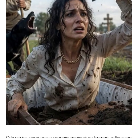
Gdy ciężar ziemi coraz mocniej napierał na trumnę, odbierając