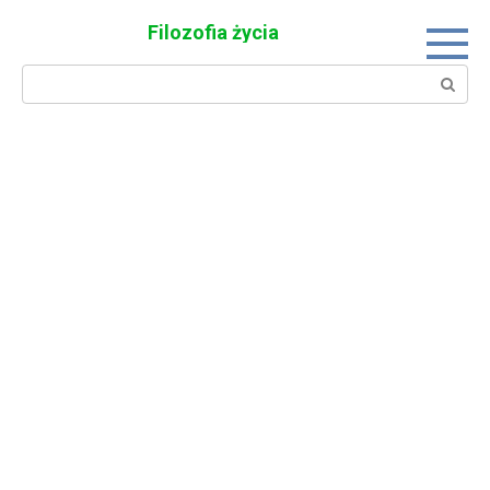
Skip
Filozofia życia
to
content
Search: