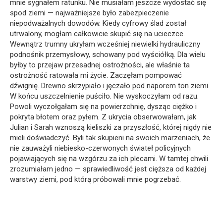
mnie sygnałem ratunku. Nie musiałam jeszcze wydostać się
spod ziemi — najważniejsze było zabezpieczenie
niepodważalnych dowodów. Kiedy cyfrowy ślad został
utrwalony, mogłam całkowicie skupić się na ucieczce.
Wewnątrz trumny ukryłam wcześniej niewielki hydrauliczny
podnośnik przemysłowy, schowany pod wyściółką. Dla wielu
byłby to przejaw przesadnej ostrożności, ale właśnie ta
ostrożność ratowała mi życie. Zaczęłam pompować
dźwignię. Drewno skrzypiało i jęczało pod naporem ton ziemi.
W końcu uszczelnienie puściło. Nie wyskoczyłam od razu.
Powoli wyczołgałam się na powierzchnię, dysząc ciężko i
pokryta błotem oraz pyłem. Z ukrycia obserwowałam, jak
Julian i Sarah wznoszą kieliszki za przyszłość, której nigdy nie
mieli doświadczyć. Byli tak skupieni na swoich marzeniach, że
nie zauważyli niebiesko-czerwonych świateł policyjnych
pojawiających się na wzgórzu za ich plecami. W tamtej chwili
zrozumiałam jedno — sprawiedliwość jest cięższa od każdej
warstwy ziemi, pod którą próbowali mnie pogrzebać.