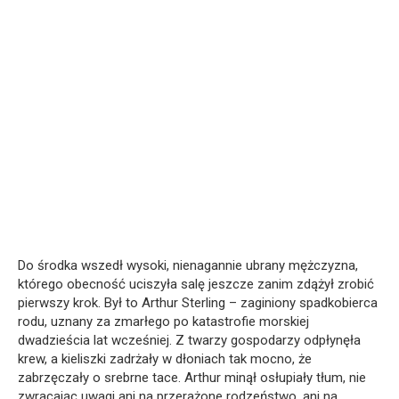
Do środka wszedł wysoki, nienagannie ubrany mężczyzna,
którego obecność uciszyła salę jeszcze zanim zdążył zrobić
pierwszy krok. Był to Arthur Sterling – zaginiony spadkobierca
rodu, uznany za zmarłego po katastrofie morskiej
dwadzieścia lat wcześniej. Z twarzy gospodarzy odpłynęła
krew, a kieliszki zadrżały w dłoniach tak mocno, że
zabrzęczały o srebrne tace. Arthur minął osłupiały tłum, nie
zwracając uwagi ani na przerażone rodzeństwo, ani na