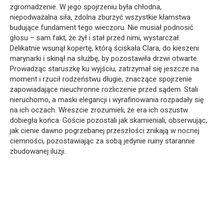
zgromadzenie. W jego spojrzeniu była chłodna,
niepodważalna siła, zdolna zburzyć wszystkie kłamstwa
budujące fundament tego wieczoru. Nie musiał podnosić
głosu – sam fakt, że żył i stał przed nimi, wystarczał.
Delikatnie wsunął kopertę, którą ściskała Clara, do kieszeni
marynarki i skinął na służbę, by pozostawiła drzwi otwarte.
Prowadząc staruszkę ku wyjściu, zatrzymał się jeszcze na
moment i rzucił rodzeństwu długie, znaczące spojrzenie
zapowiadające nieuchronne rozliczenie przed sądem. Stali
nieruchomo, a maski elegancji i wyrafinowania rozpadały się
na ich oczach. Wreszcie zrozumieli, że era ich oszustw
dobiegła końca. Goście pozostali jak skamieniali, obserwując,
jak cienie dawno pogrzebanej przeszłości znikają w nocnej
ciemności, pozostawiając za sobą jedynie ruiny starannie
zbudowanej iluzji.