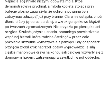
Napięcie zgęstniało niczym lodowata mgła. Ktoś
demonstracyjnie prychnął, a młoda kobieta stojąca przy
bufecie głośno zauważyła, że ochrona powinna była
zatrzymać „służącą” już przy bramie. Clara nie ustąpiła, choć
dłonie drżały jej coraz bardziej, a wzrok gorączkowo błądził
po twarzach zgromadzonych. Nie przyszła po pieniądze ani
rozgłos. Szukała jedynie uznania, ostatniego potwierdzenia
wspólnej historii, którą rodzina Sterlingów przez całe
pokolenie skrzętnie wymazywała z pamięci. Gdy gospodarz
przyjęcia zrobił krok naprzód, gotów wyprowadzić ją siłą,
ciężkie mahoniowe drzwi na końcu sali balowej rozwarły się z
donośnym hukiem, zatrzymując wszystkich w pół oddechu.