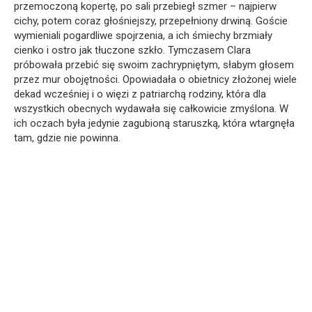
przemoczoną kopertę, po sali przebiegł szmer – najpierw
cichy, potem coraz głośniejszy, przepełniony drwiną. Goście
wymieniali pogardliwe spojrzenia, a ich śmiechy brzmiały
cienko i ostro jak tłuczone szkło. Tymczasem Clara
próbowała przebić się swoim zachrypniętym, słabym głosem
przez mur obojętności. Opowiadała o obietnicy złożonej wiele
dekad wcześniej i o więzi z patriarchą rodziny, która dla
wszystkich obecnych wydawała się całkowicie zmyślona. W
ich oczach była jedynie zagubioną staruszką, która wtargnęła
tam, gdzie nie powinna.