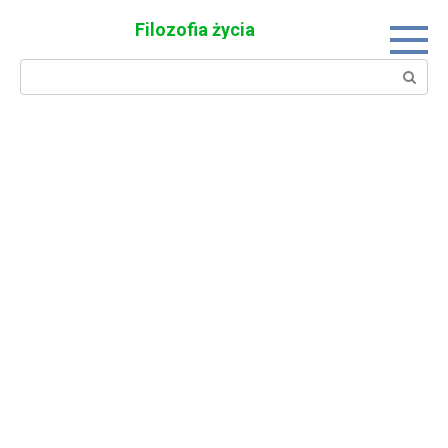
Skip
Filozofia życia
to
content
Search: