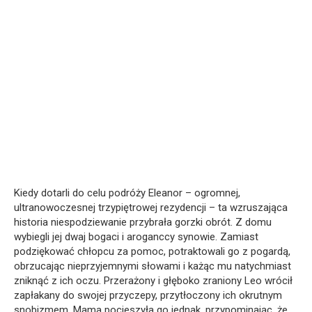
Kiedy dotarli do celu podróży Eleanor – ogromnej,
ultranowoczesnej trzypiętrowej rezydencji – ta wzruszająca
historia niespodziewanie przybrała gorzki obrót. Z domu
wybiegli jej dwaj bogaci i aroganccy synowie. Zamiast
podziękować chłopcu za pomoc, potraktowali go z pogardą,
obrzucając nieprzyjemnymi słowami i każąc mu natychmiast
zniknąć z ich oczu. Przerażony i głęboko zraniony Leo wrócił
zapłakany do swojej przyczepy, przytłoczony ich okrutnym
snobizmem. Mama pocieszyła go jednak, przypominając, że