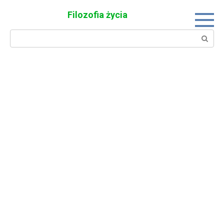
Skip
Filozofia życia
to
content
Search: