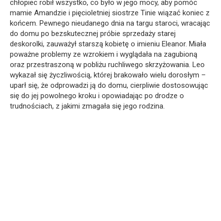
chłopiec robił wszystko, co było w jego mocy, aby pomóc
mamie Amandzie i pięcioletniej siostrze Tinie wiązać koniec z
końcem. Pewnego nieudanego dnia na targu staroci, wracając
do domu po bezskutecznej próbie sprzedaży starej
deskorolki, zauważył starszą kobietę o imieniu Eleanor. Miała
poważne problemy ze wzrokiem i wyglądała na zagubioną
oraz przestraszoną w pobliżu ruchliwego skrzyżowania. Leo
wykazał się życzliwością, której brakowało wielu dorosłym –
uparł się, że odprowadzi ją do domu, cierpliwie dostosowując
się do jej powolnego kroku i opowiadając po drodze o
trudnościach, z jakimi zmagała się jego rodzina.