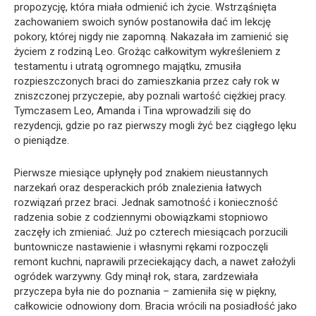
propozycję, która miała odmienić ich życie. Wstrząśnięta
zachowaniem swoich synów postanowiła dać im lekcję
pokory, której nigdy nie zapomną. Nakazała im zamienić się
życiem z rodziną Leo. Grożąc całkowitym wykreśleniem z
testamentu i utratą ogromnego majątku, zmusiła
rozpieszczonych braci do zamieszkania przez cały rok w
zniszczonej przyczepie, aby poznali wartość ciężkiej pracy.
Tymczasem Leo, Amanda i Tina wprowadzili się do
rezydencji, gdzie po raz pierwszy mogli żyć bez ciągłego lęku
o pieniądze.
Pierwsze miesiące upłynęły pod znakiem nieustannych
narzekań oraz desperackich prób znalezienia łatwych
rozwiązań przez braci. Jednak samotność i konieczność
radzenia sobie z codziennymi obowiązkami stopniowo
zaczęły ich zmieniać. Już po czterech miesiącach porzucili
buntownicze nastawienie i własnymi rękami rozpoczęli
remont kuchni, naprawili przeciekający dach, a nawet założyli
ogródek warzywny. Gdy minął rok, stara, zardzewiała
przyczepa była nie do poznania – zamieniła się w piękny,
całkowicie odnowiony dom. Bracia wrócili na posiadłość jako