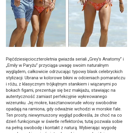
Pięćdziesięcioczteroletnia gwiazda seriali „Grey’s Anatomy” i
„Emily w Paryżu” przyciąga uwagę swoim naturalnym
wyglądem, całkowicie odrzucając typowy blask celebryckich
stylizacji. Ubrana w kolorowe bikini w odcieniach pomarańczu
i różu, z klasycznym trójkątnym stanikiem i wiązanymi po
bokach figami, prezentuje się bez makijażu, stawiając na
autentyczność zamiast perfekcyjnie wykreowanego
wizerunku. Jej mokre, kasztanoworude włosy swobodnie
opadają na ramiona, gdy odważnie wchodzi w morskie fale.
Ten prosty, niewymuszony wygląd podkreśla, że choć na co
dzień funkcjonuje w świetle reflektorów, tutaj pozwala sobie
na pełną swobodę i kontakt z naturą. Wybierając wygodę