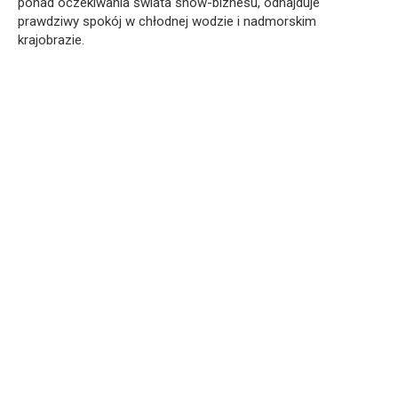
ponad oczekiwania świata show-biznesu, odnajduje
prawdziwy spokój w chłodnej wodzie i nadmorskim
krajobrazie.