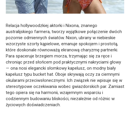
Relacja hollywoodzkiej aktorki i Nixona, znanego
australijskiego farmera, tworzy wyjątkowe połączenie dwóch
pozornie odmiennych światów. Nixon, ubrany w niebieskie
wzorzyste szorty kąpielowe, emanuje spokojem i prostotą,
które doskonale równoważą ekranową charyzmę partnerki.
Para spaceruje brzegiem morza, trzymając się za ręce i
chroniąc przed słońcem pod praktycznymi nakryciami głowy
— ona nosi elegancki słomkowy kapelusz, on modny biały
kapelusz typu bucket hat. Oboje skrywają oczy za ciemnymi
okularami przeciwsłonecznymi. Ich związek nie wpisuje się w
stereotypowe oczekiwania wobec gwiazdorskich par. Zamiast
tego opiera się na harmonii, wzajemnym wsparciu i
codziennym budowaniu bliskości, niezależnie od różnic w
życiowych doświadczeniach.