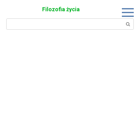
Skip
Filozofia życia
to
content
Search: