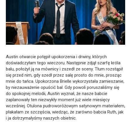
Austin otwarcie potępił upokorzenia i drwiny, których
doświadczyłam tego wieczoru. Następnie zdjął szarfę króla
balu, położył ją na mównicy i zszedł ze sceny. Tłum rozstąpił
się przed nim, gdy szedł przez salę prosto do mnie, prosząc
mnie do tańca. Upokorzona Brielle wykorzystała zamieszanie,
by niezauważenie opuścić bal. Gdy powoli poruszaliśmy się
do spokojnej melodii, Austin wyznał, że nasze babcie
zaplanowały ten niezwykły moment już wiele miesięcy
wcześniej. Otulona pudroworóżowym satynowym materiałem,
płakałam ze szczęścia, wiedząc, że zarówno babcia Ruth, jak
i ja dotrzymałyśmy naszych obietnic.