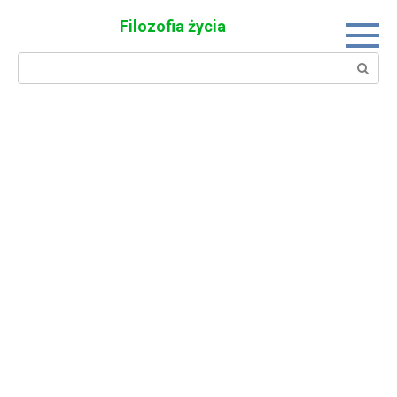
Skip
Filozofia życia
to
content
Search: