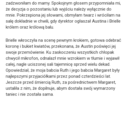
zadzwoniłam do mamy. Spokojnym głosem przypomniała mi,
że decyzja o pozostaniu lub wyjściu należy wyłącznie do
mnie. Pokrzepiona jej słowami, obmyłam twarz i wróciłam na
salę dokładnie w chwili, gdy dyrektor ogłaszał Austina i Brielle
królem oraz królową balu.
Brielle wkroczyła na scenę pewnym krokiem, gotowa odebrać
koronę i bukiet kwiatów, przekonana, że Austin poświęci jej
swoje przemówienie. Ku zaskoczeniu wszystkich chłopak
chwycił mikrofon, odnalazł mnie wzrokiem w tłumie i wyjawił
całej, nagle uciszonej sali tajemnicę sprzed wielu dekad.
Opowiedział, że moja babcia Ruth i jego babcia Margaret były
najlepszymi przyjaciółkami przez ponad czterdzieści lat.
Jeszcze przed śmiercią Ruth, za pośrednictwem Margaret,
ustaliła z nim, że dopilnuje, abym dostała swój wymarzony
taniec i nie została sama.