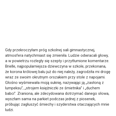
Gdy przekroczyłam próg szkolnej sali gimnastycznej,
atmosfera natychmiast się zmieniła. Ludzie odwracali głowy,
a w powietrzu rozległy się szepty i przytłumione komentarze.
Brielle, najpopularniejsza dziewczyna w szkole, przekonana,
że korona królowej balu już do niej należy, zagrodziła mi drogę
wraz ze swoim okrutnym orszakiem przy stole z napojami.
Głośno wyśmiewała moją suknię, nazywając ją „zasłoną z
lumpeksu”, „strojem księżniczki ze śmietnika” i „duchem
babci”. Zraniona, ale zdecydowana dotrzymać danego słowa,
wyszłam sama na parkiet podczas jednej z piosenek,
próbując zagłuszyć śmiechy i szyderstwa otaczających mnie
ludzi.