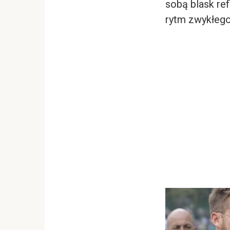
sobą blask re
rytm zwykłego