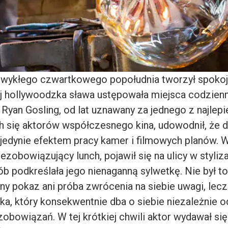
zwykłego czwartkowego popołudnia tworzył spokojn
ej hollywoodzka sława ustępowała miejsca codzienn
Ryan Gosling, od lat uznawany za jednego z najlepi
h się aktorów współczesnego kina, udowodnił, że 
 jedynie efektem pracy kamer i filmowych planów. W
ezobowiązujący lunch, pojawił się na ulicy w styliza
b podkreślała jego nienaganną sylwetkę. Nie był to
y pokaz ani próba zwrócenia na siebie uwagi, lecz 
ka, który konsekwentnie dba o siebie niezależnie o
bowiązań. W tej krótkiej chwili aktor wydawał się