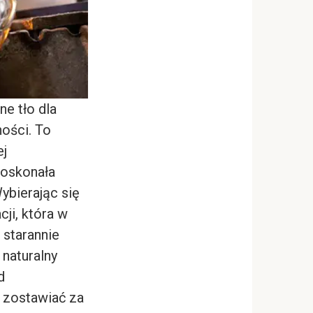
e tło dla
ości. To
ej
doskonała
ybierając się
cji, która w
 starannie
naturalny
d
 zostawiać za