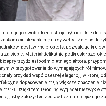
tutem jego swobodnego stroju była idealnie dopa
 znakomicie układała się na sylwetce. Zamiast krzy
adruków, postawił na prostotę, pozwalając krojowi
za siebie. Materiał delikatnie podkreślał szerokie
icepsy trzydziestoośmioletniego aktora, przypom
anym w przygotowania do wymagających ról filmowy
konały przykład współczesnej elegancji, w której o
erfekcyjne dopasowanie mają większe znaczenie niż 
 marki. Dzięki temu Gosling wyglądał niezwykle st
nie, jakby założył ten zestaw bez najmniejszego z