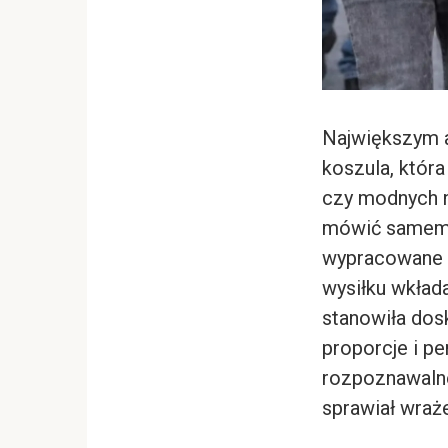
Największym a
koszula, która
czy modnych n
mówić samemu 
wypracowane b
wysiłku wkład
stanowiła dos
proporcje i p
rozpoznawalne
sprawiał wraże