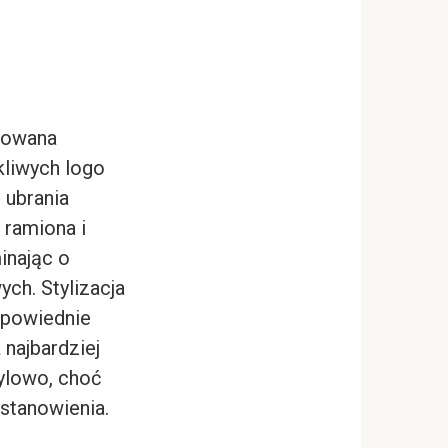
sowana
kliwych logo
 ubrania
 ramiona i
inając o
ch. Stylizacja
dpowiednie
najbardziej
ylowo, choć
astanowienia.