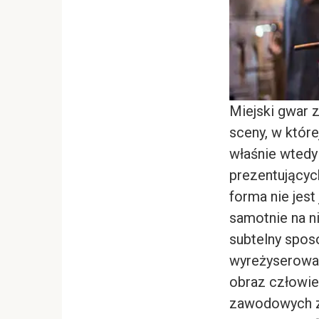
Miejski gwar 
sceny, w któr
właśnie wtedy 
prezentującyc
forma nie jest
samotnie na ni
subtelny sposó
wyreżyserowan
obraz człowie
zawodowych zo