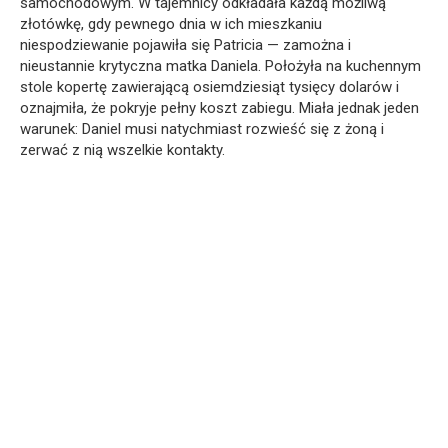
samochodowym. W tajemnicy odkładała każdą możliwą
złotówkę, gdy pewnego dnia w ich mieszkaniu
niespodziewanie pojawiła się Patricia — zamożna i
nieustannie krytyczna matka Daniela. Położyła na kuchennym
stole kopertę zawierającą osiemdziesiąt tysięcy dolarów i
oznajmiła, że pokryje pełny koszt zabiegu. Miała jednak jeden
warunek: Daniel musi natychmiast rozwieść się z żoną i
zerwać z nią wszelkie kontakty.