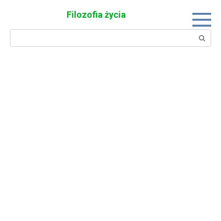
Skip
Filozofia życia
to
content
Search: