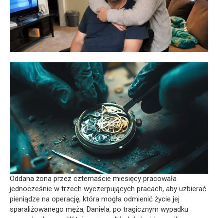
Oddana żona przez czternaście miesięcy pracowała
jednocześnie w trzech wyczerpujących pracach, aby uzbierać
pieniądze na operację, która mogła odmienić życie jej
sparaliżowanego męża, Daniela, po tragicznym wypadku