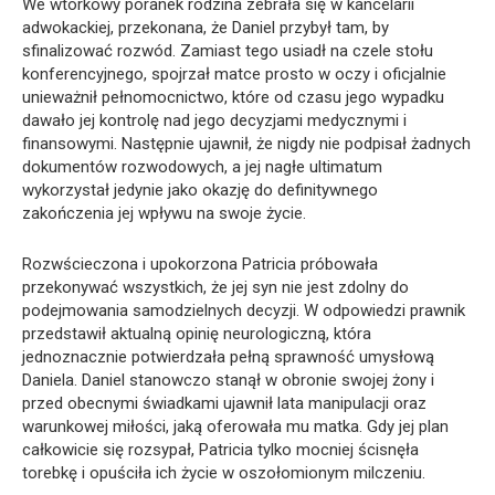
We wtorkowy poranek rodzina zebrała się w kancelarii
adwokackiej, przekonana, że Daniel przybył tam, by
sfinalizować rozwód. Zamiast tego usiadł na czele stołu
konferencyjnego, spojrzał matce prosto w oczy i oficjalnie
unieważnił pełnomocnictwo, które od czasu jego wypadku
dawało jej kontrolę nad jego decyzjami medycznymi i
finansowymi. Następnie ujawnił, że nigdy nie podpisał żadnych
dokumentów rozwodowych, a jej nagłe ultimatum
wykorzystał jedynie jako okazję do definitywnego
zakończenia jej wpływu na swoje życie.
Rozwścieczona i upokorzona Patricia próbowała
przekonywać wszystkich, że jej syn nie jest zdolny do
podejmowania samodzielnych decyzji. W odpowiedzi prawnik
przedstawił aktualną opinię neurologiczną, która
jednoznacznie potwierdzała pełną sprawność umysłową
Daniela. Daniel stanowczo stanął w obronie swojej żony i
przed obecnymi świadkami ujawnił lata manipulacji oraz
warunkowej miłości, jaką oferowała mu matka. Gdy jej plan
całkowicie się rozsypał, Patricia tylko mocniej ścisnęła
torebkę i opuściła ich życie w oszołomionym milczeniu.